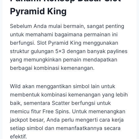
Pyramid King
Sebelum Anda mulai bermain, sangat penting
untuk memahami bagaimana permainan ini
berfungsi. Slot Pyramid King menggunakan
struktur gulungan 5×3 dengan banyak paylines
yang memungkinkan pemain mendapatkan
berbagai kombinasi kemenangan.
Wild akan menggantikan simbol lain untuk
membentuk kombinasi kemenangan yang lebih
baik, sementara Scatter berfungsi untuk
memicu fitur Free Spins. Untuk memenangkan
jackpot besar, Anda perlu mengerti cara kerja
setiap simbol dan memanfaatkannya secara
efektif.