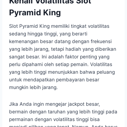
Kenali Volatilitas Slot
Pyramid King
Slot Pyramid King memiliki tingkat volatilitas
sedang hingga tinggi, yang berarti
kemenangan besar datang dengan frekuensi
yang lebih jarang, tetapi hadiah yang diberikan
sangat besar. Ini adalah faktor penting yang
perlu dipahami oleh setiap pemain. Volatilitas
yang lebih tinggi menunjukkan bahwa peluang
untuk mendapatkan pembayaran besar
mungkin lebih jarang.
Jika Anda ingin mengejar jackpot besar,
bermain dengan taruhan yang lebih tinggi pada
permainan dengan volatilitas tinggi bisa