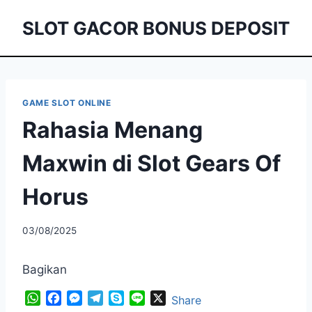
Skip
SLOT GACOR BONUS DEPOSIT
to
content
GAME SLOT ONLINE
Rahasia Menang
Maxwin di Slot Gears Of
Horus
03/08/2025
Bagikan
W
F
M
T
S
L
X
Share