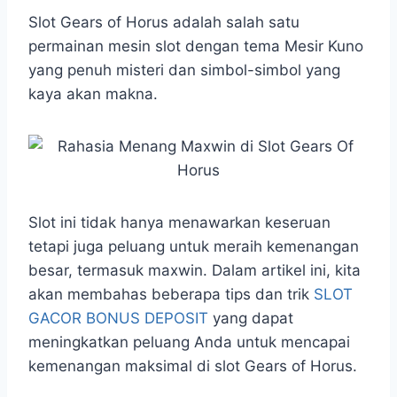
h
a
e
e
k
i
a
c
s
l
y
n
Slot Gears of Horus adalah salah satu
t
e
s
e
p
e
permainan mesin slot dengan tema Mesir Kuno
s
b
e
g
e
yang penuh misteri dan simbol-simbol yang
A
o
n
r
kaya akan makna.
p
o
g
a
p
k
e
m
r
Slot ini tidak hanya menawarkan keseruan
tetapi juga peluang untuk meraih kemenangan
besar, termasuk maxwin. Dalam artikel ini, kita
akan membahas beberapa tips dan trik
SLOT
GACOR BONUS DEPOSIT
yang dapat
meningkatkan peluang Anda untuk mencapai
kemenangan maksimal di slot Gears of Horus.