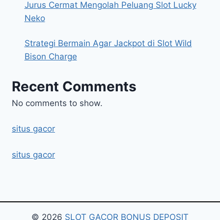
Jurus Cermat Mengolah Peluang Slot Lucky
Neko
Strategi Bermain Agar Jackpot di Slot Wild
Bison Charge
Recent Comments
No comments to show.
situs gacor
situs gacor
© 2026
SLOT GACOR BONUS DEPOSIT