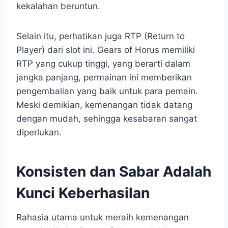
kekalahan beruntun.
Selain itu, perhatikan juga RTP (Return to
Player) dari slot ini. Gears of Horus memiliki
RTP yang cukup tinggi, yang berarti dalam
jangka panjang, permainan ini memberikan
pengembalian yang baik untuk para pemain.
Meski demikian, kemenangan tidak datang
dengan mudah, sehingga kesabaran sangat
diperlukan.
Konsisten dan Sabar Adalah
Kunci Keberhasilan
Rahasia utama untuk meraih kemenangan