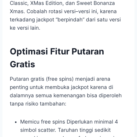
Classic, XMas Edition, dan Sweet Bonanza
Xmas. Cobalah rotasi versi–versi ini, karena
terkadang jackpot “berpindah” dari satu versi
ke versi lain.
Optimasi Fitur Putaran
Gratis
Putaran gratis (free spins) menjadi arena
penting untuk membuka jackpot karena di
dalamnya semua kemenangan bisa diperoleh
tanpa risiko tambahan:
Memicu free spins Diperlukan minimal 4
simbol scatter. Taruhan tinggi sedikit