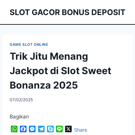
Skip
SLOT GACOR BONUS DEPOSIT
to
content
GAME SLOT ONLINE
Trik Jitu Menang
Jackpot di Slot Sweet
Bonanza 2025
07/02/2025
Bagikan
W
F
M
T
S
L
X
Share