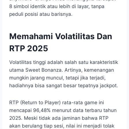
8 simbol identik atau lebih di layar, tanpa
peduli posisi atau barisnya.
Memahami Volatilitas Dan
RTP 2025
Volatilitas tinggi adalah salah satu karakteristik
utama Sweet Bonanza. Artinya, kemenangan
mungkin jarang muncul, tetapi jika terjadi,
hadiahnya bisa sangat besar tepatnya jackpot.
RTP (Return to Player) rata-rata game ini
mencapai 96,48% menurut data terbaru tahun
2025. Meski tidak ada jaminan bahwa RTP
akan berulang tiap sesi, nilai ini menjadi tolak