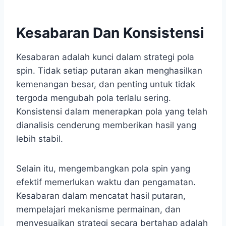
Kesabaran Dan Konsistensi
Kesabaran adalah kunci dalam strategi pola
spin. Tidak setiap putaran akan menghasilkan
kemenangan besar, dan penting untuk tidak
tergoda mengubah pola terlalu sering.
Konsistensi dalam menerapkan pola yang telah
dianalisis cenderung memberikan hasil yang
lebih stabil.
Selain itu, mengembangkan pola spin yang
efektif memerlukan waktu dan pengamatan.
Kesabaran dalam mencatat hasil putaran,
mempelajari mekanisme permainan, dan
menyesuaikan strategi secara bertahap adalah