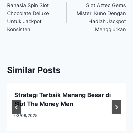
Rahasia Spin Slot
Slot Aztec Gems
navigation
Chocolate Deluxe
Misteri Kuno Dengan
Untuk Jackpot
Hadiah Jackpot
Konsisten
Menggiurkan
Similar Posts
Strategi Terbaik Menang Besar di
Slot The Money Men
03/08/2025