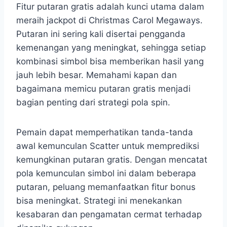
Fitur putaran gratis adalah kunci utama dalam
meraih jackpot di Christmas Carol Megaways.
Putaran ini sering kali disertai pengganda
kemenangan yang meningkat, sehingga setiap
kombinasi simbol bisa memberikan hasil yang
jauh lebih besar. Memahami kapan dan
bagaimana memicu putaran gratis menjadi
bagian penting dari strategi pola spin.
Pemain dapat memperhatikan tanda-tanda
awal kemunculan Scatter untuk memprediksi
kemungkinan putaran gratis. Dengan mencatat
pola kemunculan simbol ini dalam beberapa
putaran, peluang memanfaatkan fitur bonus
bisa meningkat. Strategi ini menekankan
kesabaran dan pengamatan cermat terhadap