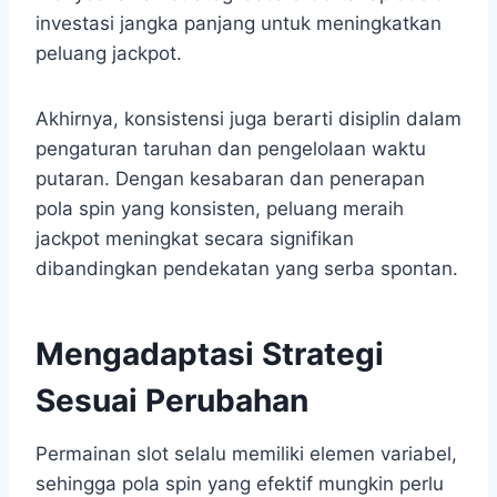
investasi jangka panjang untuk meningkatkan
peluang jackpot.
Akhirnya, konsistensi juga berarti disiplin dalam
pengaturan taruhan dan pengelolaan waktu
putaran. Dengan kesabaran dan penerapan
pola spin yang konsisten, peluang meraih
jackpot meningkat secara signifikan
dibandingkan pendekatan yang serba spontan.
Mengadaptasi Strategi
Sesuai Perubahan
Permainan slot selalu memiliki elemen variabel,
sehingga pola spin yang efektif mungkin perlu