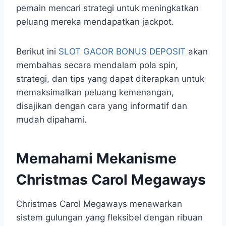
pemain mencari strategi untuk meningkatkan
peluang mereka mendapatkan jackpot.
Berikut ini
SLOT GACOR BONUS DEPOSIT
akan
membahas secara mendalam pola spin,
strategi, dan tips yang dapat diterapkan untuk
memaksimalkan peluang kemenangan,
disajikan dengan cara yang informatif dan
mudah dipahami.
Memahami Mekanisme
Christmas Carol Megaways
Christmas Carol Megaways menawarkan
sistem gulungan yang fleksibel dengan ribuan