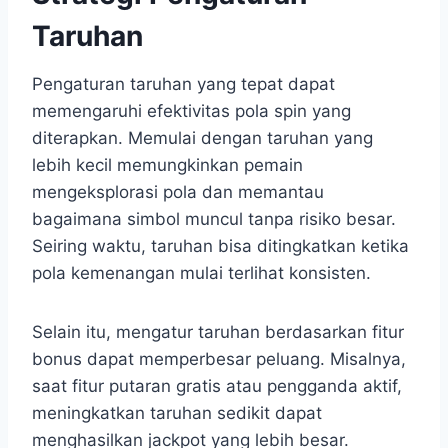
Taruhan
Pengaturan taruhan yang tepat dapat
memengaruhi efektivitas pola spin yang
diterapkan. Memulai dengan taruhan yang
lebih kecil memungkinkan pemain
mengeksplorasi pola dan memantau
bagaimana simbol muncul tanpa risiko besar.
Seiring waktu, taruhan bisa ditingkatkan ketika
pola kemenangan mulai terlihat konsisten.
Selain itu, mengatur taruhan berdasarkan fitur
bonus dapat memperbesar peluang. Misalnya,
saat fitur putaran gratis atau pengganda aktif,
meningkatkan taruhan sedikit dapat
menghasilkan jackpot yang lebih besar.