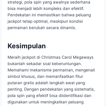
strategi, pola spin yang awalnya sederhana
bisa menjadi lebih kompleks dan efektif.
Pendekatan ini memastikan bahwa peluang
jackpot tetap optimal, meskipun kondisi
permainan berubah secara dinamis.
Kesimpulan
Meraih jackpot di Christmas Carol Megaways
bukanlah sekadar soal keberuntungan.
Memahami mekanisme permainan, mengenali
simbol khusus, dan memanfaatkan fitur
putaran gratis adalah langkah awal yang
penting. Dengan pendekatan yang sistematis,
pola spin yang efektif bisa diidentifikasi dan
digunakan untuk meningkatkan peluang