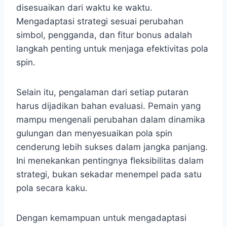
disesuaikan dari waktu ke waktu.
Mengadaptasi strategi sesuai perubahan
simbol, pengganda, dan fitur bonus adalah
langkah penting untuk menjaga efektivitas pola
spin.
Selain itu, pengalaman dari setiap putaran
harus dijadikan bahan evaluasi. Pemain yang
mampu mengenali perubahan dalam dinamika
gulungan dan menyesuaikan pola spin
cenderung lebih sukses dalam jangka panjang.
Ini menekankan pentingnya fleksibilitas dalam
strategi, bukan sekadar menempel pada satu
pola secara kaku.
Dengan kemampuan untuk mengadaptasi