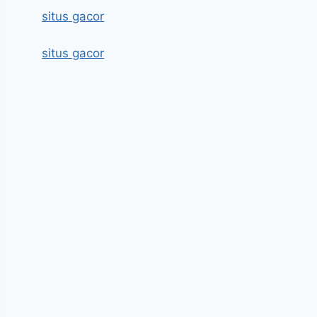
situs gacor
situs gacor