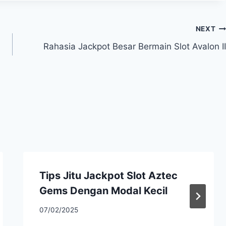
NEXT
Rahasia Jackpot Besar Bermain Slot Avalon II
Tips Jitu Jackpot Slot Aztec
Gems Dengan Modal Kecil
07/02/2025