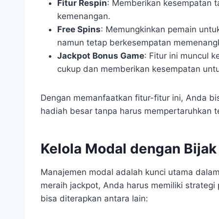
Fitur Respin
: Memberikan kesempatan 
kemenangan.
Free Spins
: Memungkinkan pemain untu
namun tetap berkesempatan memenangk
Jackpot Bonus Game
: Fitur ini muncul
cukup dan memberikan kesempatan untuk
Dengan memanfaatkan fitur-fitur ini, Anda 
hadiah besar tanpa harus mempertaruhkan te
Kelola Modal dengan Bijak
Manajemen modal adalah kunci utama dalam 
meraih jackpot, Anda harus memiliki strategi
bisa diterapkan antara lain: