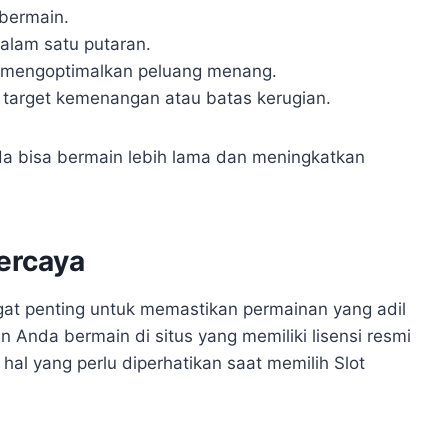
bermain.
alam satu putaran.
 mengoptimalkan peluang menang.
 target kemenangan atau batas kerugian.
da bisa bermain lebih lama dan meningkatkan
percaya
ngat penting untuk memastikan permainan yang adil
 Anda bermain di situs yang memiliki lisensi resmi
 hal yang perlu diperhatikan saat memilih Slot