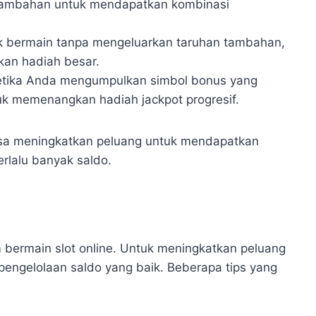
tambahan untuk mendapatkan kombinasi
k bermain tanpa mengeluarkan taruhan tambahan,
an hadiah besar.
 ketika Anda mengumpulkan simbol bonus yang
 memenangkan hadiah jackpot progresif.
bisa meningkatkan peluang untuk mendapatkan
rlalu banyak saldo.
bermain slot online. Untuk meningkatkan peluang
 pengelolaan saldo yang baik. Beberapa tips yang