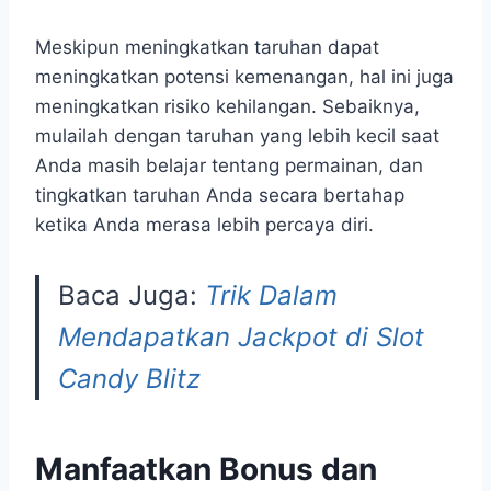
Meskipun meningkatkan taruhan dapat
meningkatkan potensi kemenangan, hal ini juga
meningkatkan risiko kehilangan. Sebaiknya,
mulailah dengan taruhan yang lebih kecil saat
Anda masih belajar tentang permainan, dan
tingkatkan taruhan Anda secara bertahap
ketika Anda merasa lebih percaya diri.
Baca Juga:
Trik Dalam
Mendapatkan Jackpot di Slot
Candy Blitz
Manfaatkan Bonus dan