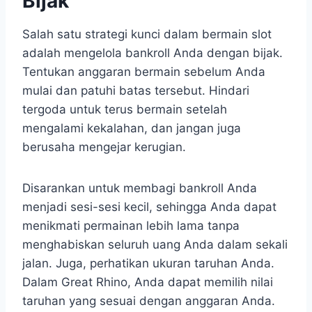
Bijak
Salah satu strategi kunci dalam bermain slot
adalah mengelola bankroll Anda dengan bijak.
Tentukan anggaran bermain sebelum Anda
mulai dan patuhi batas tersebut. Hindari
tergoda untuk terus bermain setelah
mengalami kekalahan, dan jangan juga
berusaha mengejar kerugian.
Disarankan untuk membagi bankroll Anda
menjadi sesi-sesi kecil, sehingga Anda dapat
menikmati permainan lebih lama tanpa
menghabiskan seluruh uang Anda dalam sekali
jalan. Juga, perhatikan ukuran taruhan Anda.
Dalam Great Rhino, Anda dapat memilih nilai
taruhan yang sesuai dengan anggaran Anda.