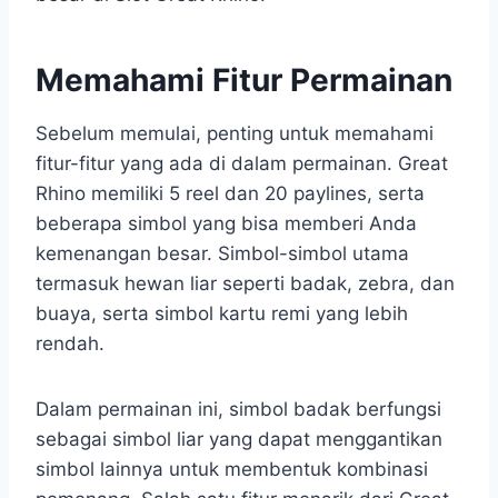
Memahami Fitur Permainan
Sebelum memulai, penting untuk memahami
fitur-fitur yang ada di dalam permainan. Great
Rhino memiliki 5 reel dan 20 paylines, serta
beberapa simbol yang bisa memberi Anda
kemenangan besar. Simbol-simbol utama
termasuk hewan liar seperti badak, zebra, dan
buaya, serta simbol kartu remi yang lebih
rendah.
Dalam permainan ini, simbol badak berfungsi
sebagai simbol liar yang dapat menggantikan
simbol lainnya untuk membentuk kombinasi