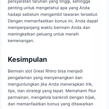
persyaratan taruhan yang tinggi, sehingga
penting untuk mengetahui apa yang Anda
hadapi sebelum mengambil tawaran tersebut.
Dengan memanfaatkan bonus ini, Anda dapat
memperpanjang waktu bermain Anda dan
meningkatkan peluang untuk meraih
kemenangan.
Kesimpulan
Bermain slot Great Rhino bisa menjadi
pengalaman yang menyenangkan dan
menguntungkan jika Anda menerapkan trik,
tips, dan strategi yang tepat. Memahami fitur
permainan, mengelola bankroll dengan bijak,
dan memanfaatkan bonus yang ditawarkan