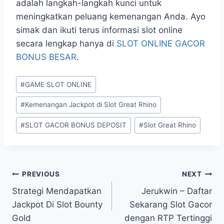
adalah langkah-langkah kunci untuk
meningkatkan peluang kemenangan Anda. Ayo
simak dan ikuti terus informasi slot online
secara lengkap hanya di
SLOT ONLINE GACOR
BONUS BESAR
.
Post
#
GAME SLOT ONLINE
Tags:
#
Kemenangan Jackpot di Slot Great Rhino
#
SLOT GACOR BONUS DEPOSIT
#
Slot Great Rhino
Post
PREVIOUS
NEXT
Strategi Mendapatkan
Jerukwin – Daftar
navigation
Jackpot Di Slot Bounty
Sekarang Slot Gacor
Gold
dengan RTP Tertinggi