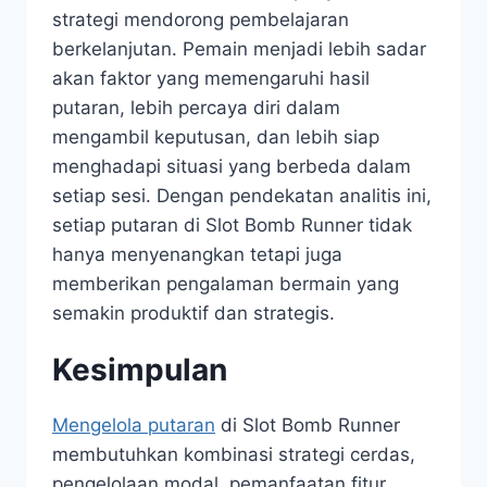
strategi mendorong pembelajaran
berkelanjutan. Pemain menjadi lebih sadar
akan faktor yang memengaruhi hasil
putaran, lebih percaya diri dalam
mengambil keputusan, dan lebih siap
menghadapi situasi yang berbeda dalam
setiap sesi. Dengan pendekatan analitis ini,
setiap putaran di Slot Bomb Runner tidak
hanya menyenangkan tetapi juga
memberikan pengalaman bermain yang
semakin produktif dan strategis.
Kesimpulan
Mengelola putaran
di Slot Bomb Runner
membutuhkan kombinasi strategi cerdas,
pengelolaan modal, pemanfaatan fitur