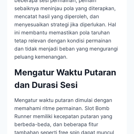
beberapa sesi permainan, pemain
sebaiknya meninjau pola yang diterapkan,
mencatat hasil yang diperoleh, dan
menyesuaikan strategi jika diperlukan. Hal
ini membantu memastikan pola taruhan
tetap relevan dengan kondisi permainan
dan tidak menjadi beban yang mengurangi
peluang kemenangan.
Mengatur Waktu Putaran
dan Durasi Sesi
Mengatur waktu putaran dimulai dengan
memahami ritme permainan. Slot Bomb
Runner memiliki kecepatan putaran yang
berbeda-beda, dan beberapa fitur
tambahan seperti free spin dapat muncul