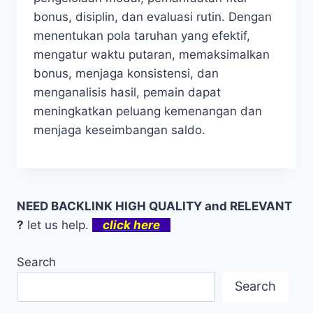
bonus, disiplin, dan evaluasi rutin. Dengan
menentukan pola taruhan yang efektif,
mengatur waktu putaran, memaksimalkan
bonus, menjaga konsistensi, dan
menganalisis hasil, pemain dapat
meningkatkan peluang kemenangan dan
menjaga keseimbangan saldo.
NEED BACKLINK HIGH QUALITY and RELEVANT
?
let us help.
click here
Search
Search