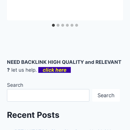
NEED BACKLINK HIGH QUALITY and RELEVANT
?
let us help.
click here
Search
Search
Recent Posts