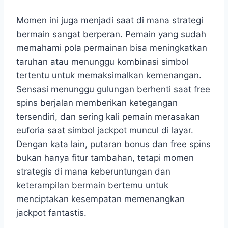
Momen ini juga menjadi saat di mana strategi
bermain sangat berperan. Pemain yang sudah
memahami pola permainan bisa meningkatkan
taruhan atau menunggu kombinasi simbol
tertentu untuk memaksimalkan kemenangan.
Sensasi menunggu gulungan berhenti saat free
spins berjalan memberikan ketegangan
tersendiri, dan sering kali pemain merasakan
euforia saat simbol jackpot muncul di layar.
Dengan kata lain, putaran bonus dan free spins
bukan hanya fitur tambahan, tetapi momen
strategis di mana keberuntungan dan
keterampilan bermain bertemu untuk
menciptakan kesempatan memenangkan
jackpot fantastis.