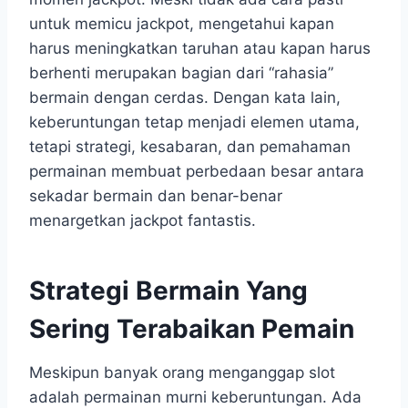
untuk memicu jackpot, mengetahui kapan
harus meningkatkan taruhan atau kapan harus
berhenti merupakan bagian dari “rahasia”
bermain dengan cerdas. Dengan kata lain,
keberuntungan tetap menjadi elemen utama,
tetapi strategi, kesabaran, dan pemahaman
permainan membuat perbedaan besar antara
sekadar bermain dan benar-benar
menargetkan jackpot fantastis.
Strategi Bermain Yang
Sering Terabaikan Pemain
Meskipun banyak orang menganggap slot
adalah permainan murni keberuntungan. Ada