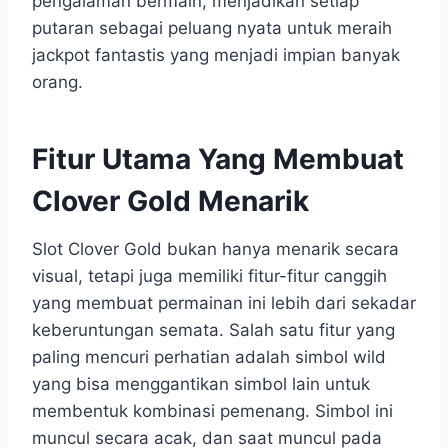
pengalaman bermain, menjadikan setiap
putaran sebagai peluang nyata untuk meraih
jackpot fantastis yang menjadi impian banyak
orang.
Fitur Utama Yang Membuat
Clover Gold Menarik
Slot Clover Gold bukan hanya menarik secara
visual, tetapi juga memiliki fitur-fitur canggih
yang membuat permainan ini lebih dari sekadar
keberuntungan semata. Salah satu fitur yang
paling mencuri perhatian adalah simbol wild
yang bisa menggantikan simbol lain untuk
membentuk kombinasi pemenang. Simbol ini
muncul secara acak, dan saat muncul pada