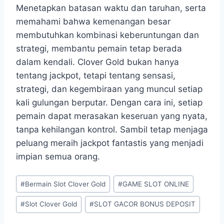
Menetapkan batasan waktu dan taruhan, serta
memahami bahwa kemenangan besar
membutuhkan kombinasi keberuntungan dan
strategi, membantu pemain tetap berada
dalam kendali. Clover Gold bukan hanya
tentang jackpot, tetapi tentang sensasi,
strategi, dan kegembiraan yang muncul setiap
kali gulungan berputar. Dengan cara ini, setiap
pemain dapat merasakan keseruan yang nyata,
tanpa kehilangan kontrol. Sambil tetap menjaga
peluang meraih jackpot fantastis yang menjadi
impian semua orang.
Post
#
Bermain Slot Clover Gold
#
GAME SLOT ONLINE
Tags:
#
Slot Clover Gold
#
SLOT GACOR BONUS DEPOSIT