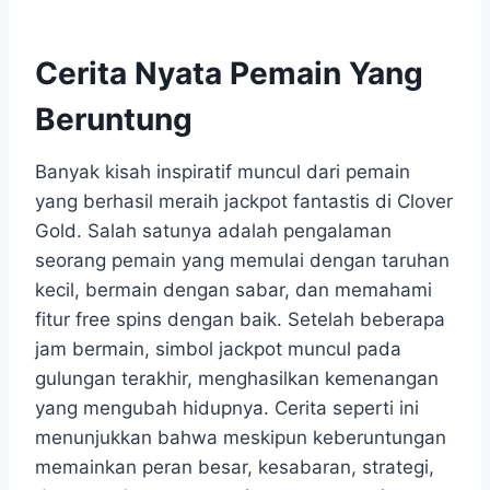
Cerita Nyata Pemain Yang
Beruntung
Banyak kisah inspiratif muncul dari pemain
yang berhasil meraih jackpot fantastis di Clover
Gold. Salah satunya adalah pengalaman
seorang pemain yang memulai dengan taruhan
kecil, bermain dengan sabar, dan memahami
fitur free spins dengan baik. Setelah beberapa
jam bermain, simbol jackpot muncul pada
gulungan terakhir, menghasilkan kemenangan
yang mengubah hidupnya. Cerita seperti ini
menunjukkan bahwa meskipun keberuntungan
memainkan peran besar, kesabaran, strategi,