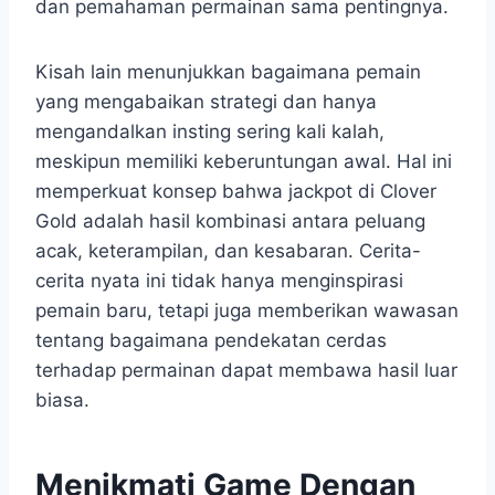
dan pemahaman permainan sama pentingnya.
Kisah lain menunjukkan bagaimana pemain
yang mengabaikan strategi dan hanya
mengandalkan insting sering kali kalah,
meskipun memiliki keberuntungan awal. Hal ini
memperkuat konsep bahwa jackpot di Clover
Gold adalah hasil kombinasi antara peluang
acak, keterampilan, dan kesabaran. Cerita-
cerita nyata ini tidak hanya menginspirasi
pemain baru, tetapi juga memberikan wawasan
tentang bagaimana pendekatan cerdas
terhadap permainan dapat membawa hasil luar
biasa.
Menikmati Game Dengan