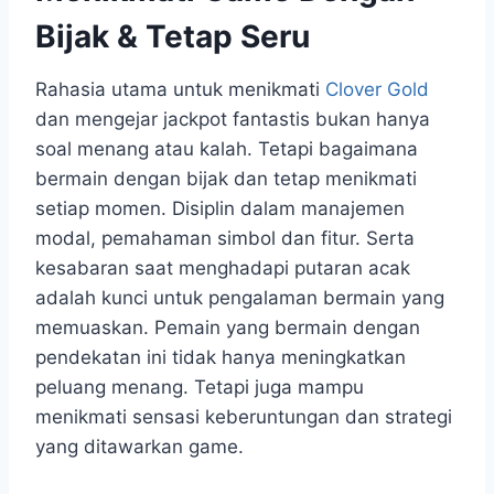
Bijak & Tetap Seru
Rahasia utama untuk menikmati
Clover Gold
dan mengejar jackpot fantastis bukan hanya
soal menang atau kalah. Tetapi bagaimana
bermain dengan bijak dan tetap menikmati
setiap momen. Disiplin dalam manajemen
modal, pemahaman simbol dan fitur. Serta
kesabaran saat menghadapi putaran acak
adalah kunci untuk pengalaman bermain yang
memuaskan. Pemain yang bermain dengan
pendekatan ini tidak hanya meningkatkan
peluang menang. Tetapi juga mampu
menikmati sensasi keberuntungan dan strategi
yang ditawarkan game.