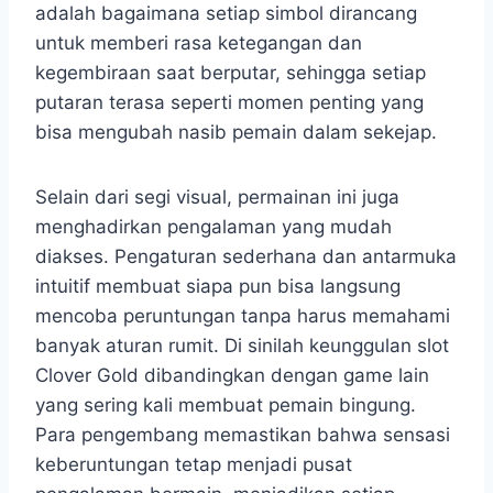
adalah bagaimana setiap simbol dirancang
untuk memberi rasa ketegangan dan
kegembiraan saat berputar, sehingga setiap
putaran terasa seperti momen penting yang
bisa mengubah nasib pemain dalam sekejap.
Selain dari segi visual, permainan ini juga
menghadirkan pengalaman yang mudah
diakses. Pengaturan sederhana dan antarmuka
intuitif membuat siapa pun bisa langsung
mencoba peruntungan tanpa harus memahami
banyak aturan rumit. Di sinilah keunggulan slot
Clover Gold dibandingkan dengan game lain
yang sering kali membuat pemain bingung.
Para pengembang memastikan bahwa sensasi
keberuntungan tetap menjadi pusat