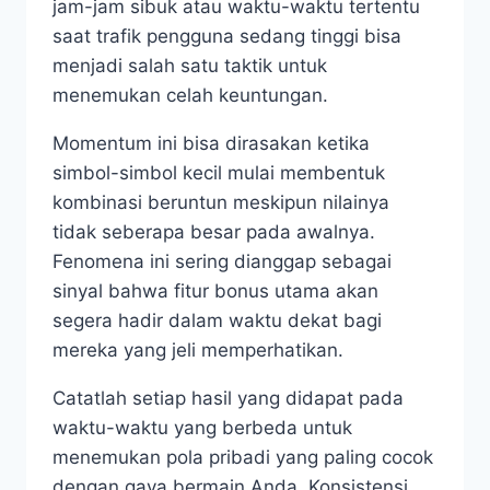
jam-jam sibuk atau waktu-waktu tertentu
saat trafik pengguna sedang tinggi bisa
menjadi salah satu taktik untuk
menemukan celah keuntungan.
Momentum ini bisa dirasakan ketika
simbol-simbol kecil mulai membentuk
kombinasi beruntun meskipun nilainya
tidak seberapa besar pada awalnya.
Fenomena ini sering dianggap sebagai
sinyal bahwa fitur bonus utama akan
segera hadir dalam waktu dekat bagi
mereka yang jeli memperhatikan.
Catatlah setiap hasil yang didapat pada
waktu-waktu yang berbeda untuk
menemukan pola pribadi yang paling cocok
dengan gaya bermain Anda. Konsistensi