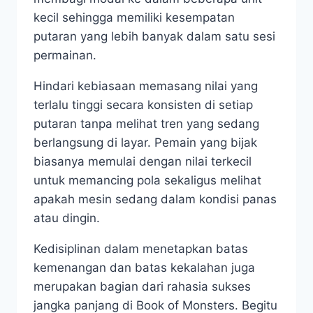
kecil sehingga memiliki kesempatan
putaran yang lebih banyak dalam satu sesi
permainan.
Hindari kebiasaan memasang nilai yang
terlalu tinggi secara konsisten di setiap
putaran tanpa melihat tren yang sedang
berlangsung di layar. Pemain yang bijak
biasanya memulai dengan nilai terkecil
untuk memancing pola sekaligus melihat
apakah mesin sedang dalam kondisi panas
atau dingin.
Kedisiplinan dalam menetapkan batas
kemenangan dan batas kekalahan juga
merupakan bagian dari rahasia sukses
jangka panjang di Book of Monsters. Begitu