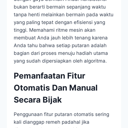
bukan berarti bermain sepanjang waktu
tanpa henti melainkan bermain pada waktu
yang paling tepat dengan efisiensi yang
tinggi. Memahami ritme mesin akan
membuat Anda jauh lebih tenang karena
Anda tahu bahwa setiap putaran adalah
bagian dari proses menuju hadiah utama
yang sudah dipersiapkan oleh algoritma.
Pemanfaatan Fitur
Otomatis Dan Manual
Secara Bijak
Penggunaan fitur putaran otomatis sering
kali dianggap remeh padahal jika