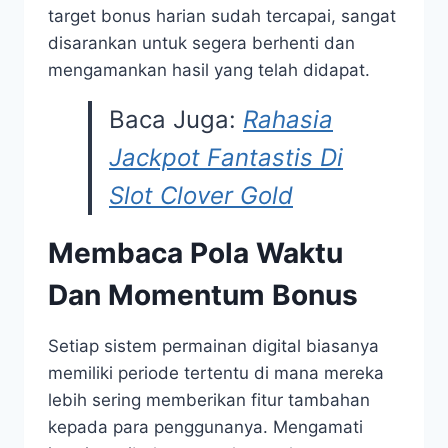
target bonus harian sudah tercapai, sangat
disarankan untuk segera berhenti dan
mengamankan hasil yang telah didapat.
Baca Juga:
Rahasia
Jackpot Fantastis Di
Slot Clover Gold
Membaca Pola Waktu
Dan Momentum Bonus
Setiap sistem permainan digital biasanya
memiliki periode tertentu di mana mereka
lebih sering memberikan fitur tambahan
kepada para penggunanya. Mengamati