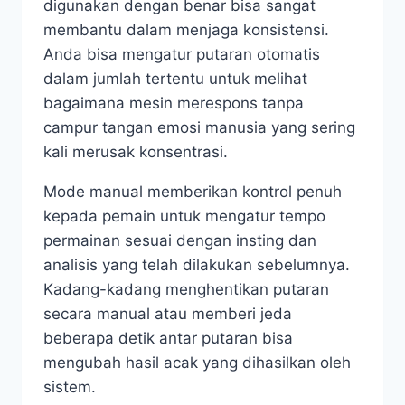
digunakan dengan benar bisa sangat
membantu dalam menjaga konsistensi.
Anda bisa mengatur putaran otomatis
dalam jumlah tertentu untuk melihat
bagaimana mesin merespons tanpa
campur tangan emosi manusia yang sering
kali merusak konsentrasi.
Mode manual memberikan kontrol penuh
kepada pemain untuk mengatur tempo
permainan sesuai dengan insting dan
analisis yang telah dilakukan sebelumnya.
Kadang-kadang menghentikan putaran
secara manual atau memberi jeda
beberapa detik antar putaran bisa
mengubah hasil acak yang dihasilkan oleh
sistem.