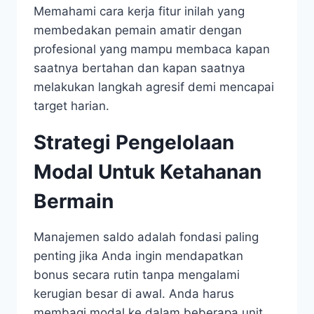
Memahami cara kerja fitur inilah yang
membedakan pemain amatir dengan
profesional yang mampu membaca kapan
saatnya bertahan dan kapan saatnya
melakukan langkah agresif demi mencapai
target harian.
Strategi Pengelolaan
Modal Untuk Ketahanan
Bermain
Manajemen saldo adalah fondasi paling
penting jika Anda ingin mendapatkan
bonus secara rutin tanpa mengalami
kerugian besar di awal. Anda harus
membagi modal ke dalam beberapa unit