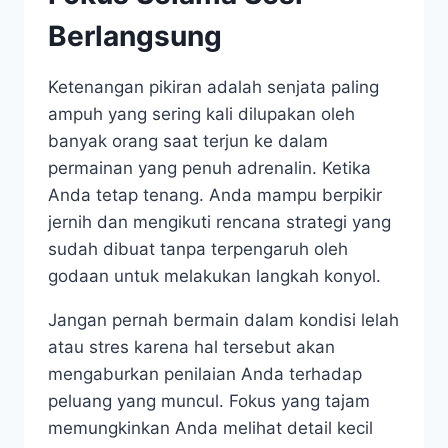
Berlangsung
Ketenangan pikiran adalah senjata paling
ampuh yang sering kali dilupakan oleh
banyak orang saat terjun ke dalam
permainan yang penuh adrenalin. Ketika
Anda tetap tenang. Anda mampu berpikir
jernih dan mengikuti rencana strategi yang
sudah dibuat tanpa terpengaruh oleh
godaan untuk melakukan langkah konyol.
Jangan pernah bermain dalam kondisi lelah
atau stres karena hal tersebut akan
mengaburkan penilaian Anda terhadap
peluang yang muncul. Fokus yang tajam
memungkinkan Anda melihat detail kecil