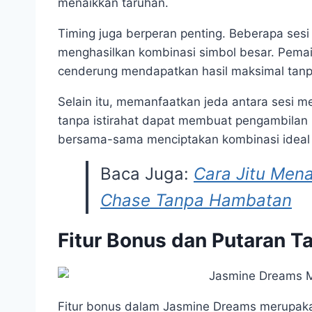
menaikkan taruhan.
Timing juga berperan penting. Beberapa sesi 
menghasilkan kombinasi simbol besar. Pem
cenderung mendapatkan hasil maksimal tanp
Selain itu, memanfaatkan jeda antara sesi 
tanpa istirahat dapat membuat pengambilan 
bersama-sama menciptakan kombinasi ideal
Baca Juga:
Cara Jitu Men
Chase Tanpa Hambatan
Fitur Bonus dan Putaran 
Fitur bonus dalam Jasmine Dreams merupaka