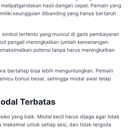
 melipatgandakan hasil dengan cepat. Pemain yang
miliki keunggulan dibanding yang hanya bertaruh
ya, simbol tertentu yang muncul di garis pembayaran
mbol pengali meningkatkan jumlah kemenangan.
emaksimalkan potensi tanpa harus meningkatkan
cara bertahap bisa lebih menguntungkan. Pemain
micu bonus besar, sehingga modal awal tetap
odal Terbatas
iko yang baik. Modal kecil harus dijaga agar tidak
maksimal untuk setiap sesi, dan tidak tergoda