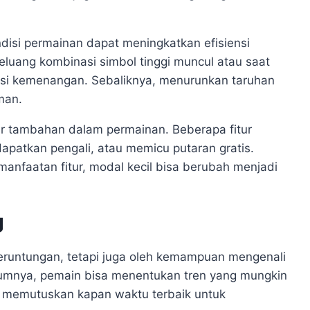
disi permainan dapat meningkatkan efisiensi
eluang kombinasi simbol tinggi muncul atau saat
nsi kemenangan. Sebaliknya, menurunkan taruhan
man.
r tambahan dalam permainan. Beberapa fitur
atkan pengali, atau memicu putaran gratis.
nfaatan fitur, modal kecil bisa berubah menjadi
g
eruntungan, tetapi juga oleh kemampuan mengenali
lumnya, pemain bisa menentukan tren yang mungkin
m memutuskan kapan waktu terbaik untuk