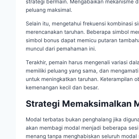
strategi bermain. Mengabaikan mekanisme d
peluang maksimal.
Selain itu, mengetahui frekuensi kombinas
merencanakan taruhan. Beberapa simbol memi
simbol bonus dapat memicu putaran tambahan 
muncul dari pemahaman ini.
Terakhir, pemain harus mengenali variasi da
memiliki peluang yang sama, dan mengamati 
untuk meningkatkan taruhan. Keterampilan ob
kemenangan kecil dan besar.
Strategi Memaksimalkan M
Modal terbatas bukan penghalang jika digun
akan membagi modal menjadi beberapa sesi ke
menang tanpa menghabiskan seluruh modal se