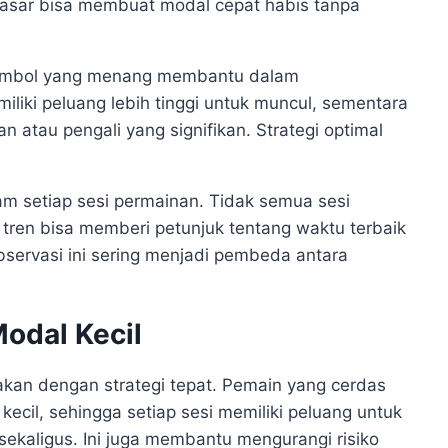
asar bisa membuat modal cepat habis tanpa
i simbol yang menang membantu dalam
liki peluang lebih tinggi untuk muncul, sementara
atau pengali yang signifikan. Strategi optimal
lam setiap sesi permainan. Tidak semua sesi
tren bisa memberi petunjuk tentang waktu terbaik
servasi ini sering menjadi pembeda antara
odal Kecil
akan dengan strategi tepat. Pemain yang cerdas
cil, sehingga setiap sesi memiliki peluang untuk
kaligus. Ini juga membantu mengurangi risiko