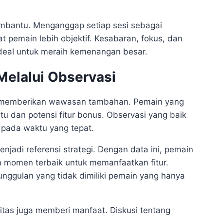
embantu. Menganggap setiap sesi sebagai
 pemain lebih objektif. Kesabaran, fokus, dan
deal untuk meraih kemenangan besar.
elalui Observasi
 memberikan wawasan tambahan. Pemain yang
ntu dan potensi fitur bonus. Observasi yang baik
 pada waktu yang tepat.
menjadi referensi strategi. Dengan data ini, pemain
 momen terbaik untuk memanfaatkan fitur.
ggulan yang tidak dimiliki pemain yang hanya
tas juga memberi manfaat. Diskusi tentang