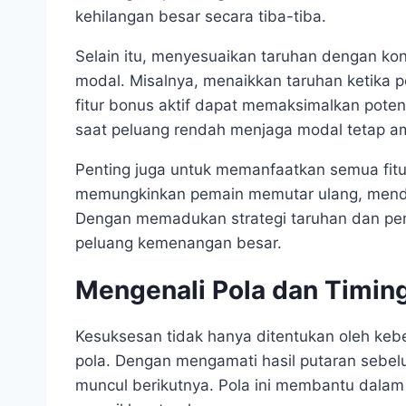
kehilangan besar secara tiba-tiba.
Selain itu, menyesuaikan taruhan dengan kon
modal. Misalnya, menaikkan taruhan ketika p
fitur bonus aktif dapat memaksimalkan pote
saat peluang rendah menjaga modal tetap a
Penting juga untuk memanfaatkan semua fitu
memungkinkan pemain memutar ulang, mendap
Dengan memadukan strategi taruhan dan pema
peluang kemenangan besar.
Mengenali Pola dan Timin
Kesuksesan tidak hanya ditentukan oleh keb
pola. Dengan mengamati hasil putaran sebe
muncul berikutnya. Pola ini membantu dala