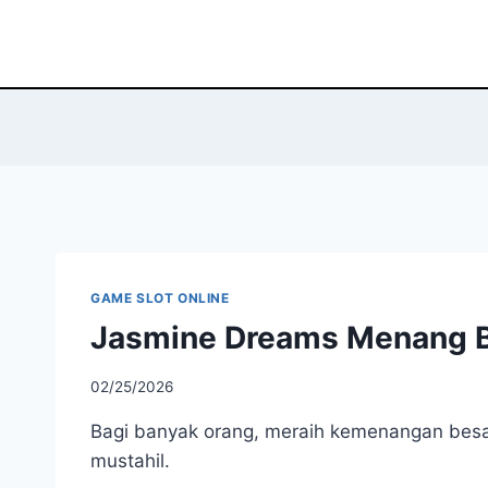
Skip
to
content
GAME SLOT ONLINE
Jasmine Dreams Menang B
02/25/2026
Bagi banyak orang, meraih kemenangan besa
mustahil.