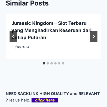
Similar Posts
Jurassic Kingdom – Slot Terbaru
yang Menghadirkan Keseruan dari
Setiap Putaran
09/18/2024
NEED BACKLINK HIGH QUALITY and RELEVANT
?
let us help.
click here