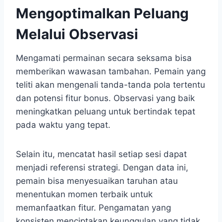
Mengoptimalkan Peluang
Melalui Observasi
Mengamati permainan secara seksama bisa
memberikan wawasan tambahan. Pemain yang
teliti akan mengenali tanda-tanda pola tertentu
dan potensi fitur bonus. Observasi yang baik
meningkatkan peluang untuk bertindak tepat
pada waktu yang tepat.
Selain itu, mencatat hasil setiap sesi dapat
menjadi referensi strategi. Dengan data ini,
pemain bisa menyesuaikan taruhan atau
menentukan momen terbaik untuk
memanfaatkan fitur. Pengamatan yang
konsisten menciptakan keunggulan yang tidak