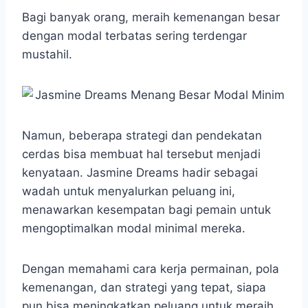
h
a
e
e
k
i
a
c
s
l
y
n
Bagi banyak orang, meraih kemenangan besar
t
e
s
e
p
e
dengan modal terbatas sering terdengar
s
b
e
g
e
mustahil.
A
o
n
r
p
o
g
a
p
k
e
m
r
Namun, beberapa strategi dan pendekatan
cerdas bisa membuat hal tersebut menjadi
kenyataan. Jasmine Dreams hadir sebagai
wadah untuk menyalurkan peluang ini,
menawarkan kesempatan bagi pemain untuk
mengoptimalkan modal minimal mereka.
Dengan memahami cara kerja permainan, pola
kemenangan, dan strategi yang tepat, siapa
pun bisa meningkatkan peluang untuk meraih