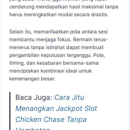
cenderung mendapatkan hasil maksimal tanpa
harus meningkatkan modal secara drastis.
Selain itu, memanfaatkan jeda antara sesi
membantu menjaga fokus. Bermain terus-
menerus tanpa istirahat dapat membuat
pengambilan keputusan terganggu. Pola,
timing, dan kesabaran bersama-sama
menciptakan kombinasi ideal untuk
kemenangan besar.
Baca Juga:
Cara Jitu
Menangkan Jackpot Slot
Chicken Chase Tanpa