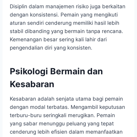
Disiplin dalam manajemen risiko juga berkaitan
dengan konsistensi. Pemain yang mengikuti
aturan sendiri cenderung memiliki hasil lebih
stabil dibanding yang bermain tanpa rencana.
Kemenangan besar sering kali lahir dari
pengendalian diri yang konsisten.
Psikologi Bermain dan
Kesabaran
Kesabaran adalah senjata utama bagi pemain
dengan modal terbatas. Mengambil keputusan
terburu-buru seringkali merugikan. Pemain
yang sabar menunggu peluang yang tepat
cenderung lebih efisien dalam memanfaatkan