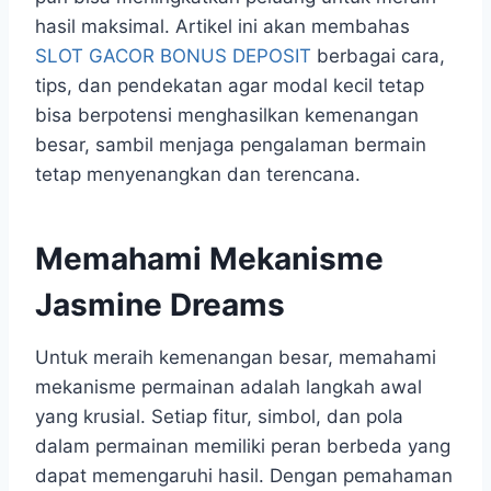
hasil maksimal. Artikel ini akan membahas
SLOT GACOR BONUS DEPOSIT
berbagai cara,
tips, dan pendekatan agar modal kecil tetap
bisa berpotensi menghasilkan kemenangan
besar, sambil menjaga pengalaman bermain
tetap menyenangkan dan terencana.
Memahami Mekanisme
Jasmine Dreams
Untuk meraih kemenangan besar, memahami
mekanisme permainan adalah langkah awal
yang krusial. Setiap fitur, simbol, dan pola
dalam permainan memiliki peran berbeda yang
dapat memengaruhi hasil. Dengan pemahaman