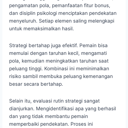
pengamatan pola, pemanfaatan fitur bonus,
dan disiplin psikologi menciptakan pendekatan
menyeluruh. Setiap elemen saling melengkapi
untuk memaksimalkan hasil.
Strategi bertahap juga efektif. Pemain bisa
memulai dengan taruhan kecil, mengamati
pola, kemudian meningkatkan taruhan saat
peluang tinggi. Kombinasi ini meminimalkan
risiko sambil membuka peluang kemenangan
besar secara bertahap.
Selain itu, evaluasi rutin strategi sangat
dianjurkan. Mengidentifikasi apa yang berhasil
dan yang tidak membantu pemain
memperbaiki pendekatan. Proses ini