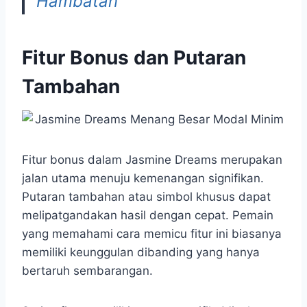
Hambatan
Fitur Bonus dan Putaran
Tambahan
Fitur bonus dalam Jasmine Dreams merupakan
jalan utama menuju kemenangan signifikan.
Putaran tambahan atau simbol khusus dapat
melipatgandakan hasil dengan cepat. Pemain
yang memahami cara memicu fitur ini biasanya
memiliki keunggulan dibanding yang hanya
bertaruh sembarangan.