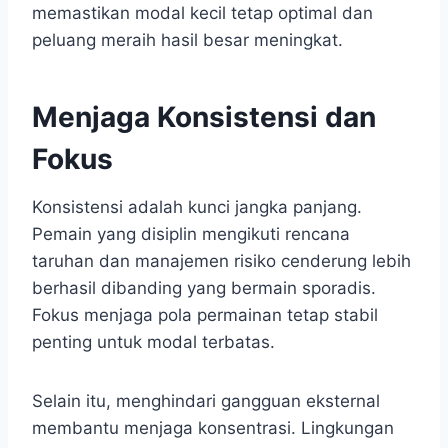
memastikan modal kecil tetap optimal dan
peluang meraih hasil besar meningkat.
Menjaga Konsistensi dan
Fokus
Konsistensi adalah kunci jangka panjang.
Pemain yang disiplin mengikuti rencana
taruhan dan manajemen risiko cenderung lebih
berhasil dibanding yang bermain sporadis.
Fokus menjaga pola permainan tetap stabil
penting untuk modal terbatas.
Selain itu, menghindari gangguan eksternal
membantu menjaga konsentrasi. Lingkungan