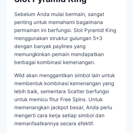
Sebelum Anda mulai bermain, sangat
penting untuk memahami bagaimana
permainan ini berfungsi. Slot Pyramid King
menggunakan struktur gulungan 5×3
dengan banyak paylines yang
memungkinkan pemain mendapatkan
berbagai kombinasi kemenangan.
Wild akan menggantikan simbol lain untuk
membentuk kombinasi kemenangan yang
lebih baik, sementara Scatter berfungsi
untuk memicu fitur Free Spins. Untuk
memenangkan jackpot besar, Anda perlu
mengerti cara kerja setiap simbol dan
memanfaatkannya secara efektif.