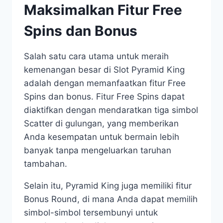
Maksimalkan Fitur Free
Spins dan Bonus
Salah satu cara utama untuk meraih
kemenangan besar di Slot Pyramid King
adalah dengan memanfaatkan fitur Free
Spins dan bonus. Fitur Free Spins dapat
diaktifkan dengan mendaratkan tiga simbol
Scatter di gulungan, yang memberikan
Anda kesempatan untuk bermain lebih
banyak tanpa mengeluarkan taruhan
tambahan.
Selain itu, Pyramid King juga memiliki fitur
Bonus Round, di mana Anda dapat memilih
simbol-simbol tersembunyi untuk