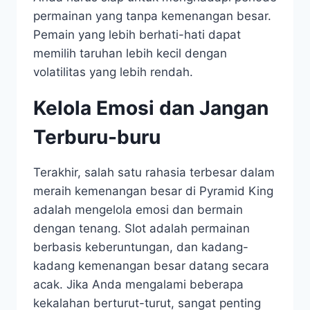
permainan yang tanpa kemenangan besar.
Pemain yang lebih berhati-hati dapat
memilih taruhan lebih kecil dengan
volatilitas yang lebih rendah.
Kelola Emosi dan Jangan
Terburu-buru
Terakhir, salah satu rahasia terbesar dalam
meraih kemenangan besar di Pyramid King
adalah mengelola emosi dan bermain
dengan tenang. Slot adalah permainan
berbasis keberuntungan, dan kadang-
kadang kemenangan besar datang secara
acak. Jika Anda mengalami beberapa
kekalahan berturut-turut, sangat penting