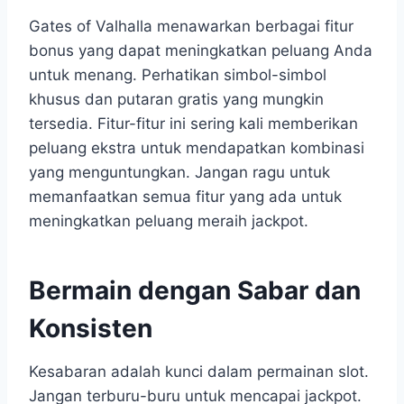
Gates of Valhalla menawarkan berbagai fitur
bonus yang dapat meningkatkan peluang Anda
untuk menang. Perhatikan simbol-simbol
khusus dan putaran gratis yang mungkin
tersedia. Fitur-fitur ini sering kali memberikan
peluang ekstra untuk mendapatkan kombinasi
yang menguntungkan. Jangan ragu untuk
memanfaatkan semua fitur yang ada untuk
meningkatkan peluang meraih jackpot.
Bermain dengan Sabar dan
Konsisten
Kesabaran adalah kunci dalam permainan slot.
Jangan terburu-buru untuk mencapai jackpot.