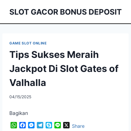
Skip
SLOT GACOR BONUS DEPOSIT
to
content
GAME SLOT ONLINE
Tips Sukses Meraih
Jackpot Di Slot Gates of
Valhalla
04/15/2025
Bagikan
W
F
M
T
S
L
X
Share