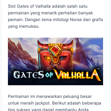
h
a
e
e
k
i
a
c
s
l
y
n
Slot Gates of Valhalla adalah salah satu
t
e
s
e
p
e
permainan yang menarik perhatian banyak
s
b
e
g
e
pemain. Dengan tema mitologi Norse dan grafis
A
o
n
r
yang memukau.
p
o
g
a
p
k
e
m
r
Permainan ini menawarkan peluang besar
untuk meraih jackpot. Berikut adalah beberapa
tips sukses yang dapat membantu Anda