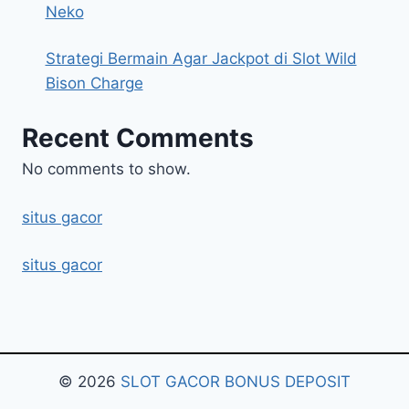
Neko
Strategi Bermain Agar Jackpot di Slot Wild
Bison Charge
Recent Comments
No comments to show.
situs gacor
situs gacor
© 2026
SLOT GACOR BONUS DEPOSIT