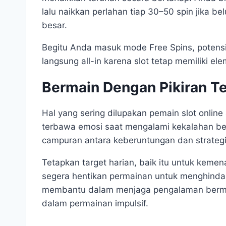
lalu naikkan perlahan tiap 30–50 spin jika
besar.
Begitu Anda masuk mode Free Spins, potensi 
langsung all-in karena slot tetap memiliki e
Bermain Dengan Pikiran Te
Hal yang sering dilupakan pemain slot onlin
terbawa emosi saat mengalami kekalahan ber
campuran antara keberuntungan dan strategi
Tetapkan target harian, baik itu untuk kemen
segera hentikan permainan untuk menghindari 
membantu dalam menjaga pengalaman berma
dalam permainan impulsif.