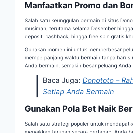
Manfaatkan Promo dan Bon
Salah satu keunggulan bermain di situs Don
musiman, terutama selama Desember hingga
deposit, cashback, hingga free spin gratis 
Gunakan momen ini untuk memperbesar pelua
memperpanjang waktu bermain tanpa harus 
Anda bermain, semakin besar peluang Anda 
Baca Juga:
Donototo – Rah
Setiap Anda Bermain
Gunakan Pola Bet Naik Be
Salah satu strategi populer untuk mendapatk
menaikkan taruhan secara bertahap. Anda bis