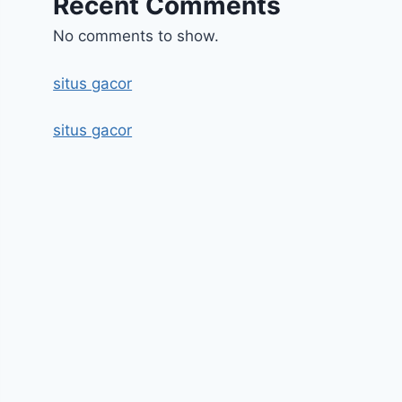
Recent Comments
No comments to show.
situs gacor
situs gacor