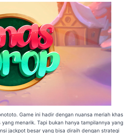
Donototo. Game ini hadir dengan nuansa meriah khas
us yang menarik. Tapi bukan hanya tampilannya yang
si jackpot besar yang bisa diraih dengan strategi