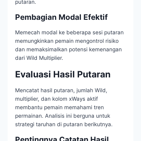
putaran.
Pembagian Modal Efektif
Memecah modal ke beberapa sesi putaran
memungkinkan pemain mengontrol risiko
dan memaksimalkan potensi kemenangan
dari Wild Multiplier.
Evaluasi Hasil Putaran
Mencatat hasil putaran, jumlah Wild,
multiplier, dan kolom xWays aktif
membantu pemain memahami tren
permainan. Analisis ini berguna untuk
strategi taruhan di putaran berikutnya.
Pentingnya Catatan Hasil