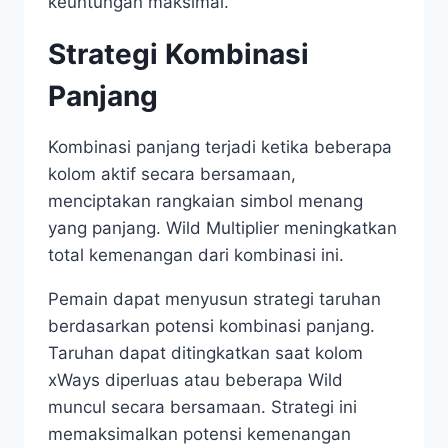
keuntungan maksimal.
Strategi Kombinasi
Panjang
Kombinasi panjang terjadi ketika beberapa
kolom aktif secara bersamaan,
menciptakan rangkaian simbol menang
yang panjang. Wild Multiplier meningkatkan
total kemenangan dari kombinasi ini.
Pemain dapat menyusun strategi taruhan
berdasarkan potensi kombinasi panjang.
Taruhan dapat ditingkatkan saat kolom
xWays diperluas atau beberapa Wild
muncul secara bersamaan. Strategi ini
memaksimalkan potensi kemenangan