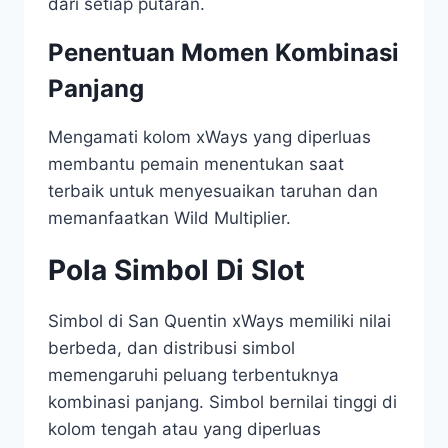
dari setiap putaran.
Penentuan Momen Kombinasi
Panjang
Mengamati kolom xWays yang diperluas
membantu pemain menentukan saat
terbaik untuk menyesuaikan taruhan dan
memanfaatkan Wild Multiplier.
Pola Simbol Di Slot
Simbol di San Quentin xWays memiliki nilai
berbeda, dan distribusi simbol
memengaruhi peluang terbentuknya
kombinasi panjang. Simbol bernilai tinggi di
kolom tengah atau yang diperluas