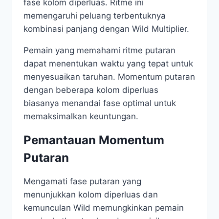
fase kolom diperluas. Ritme ini
memengaruhi peluang terbentuknya
kombinasi panjang dengan Wild Multiplier.
Pemain yang memahami ritme putaran
dapat menentukan waktu yang tepat untuk
menyesuaikan taruhan. Momentum putaran
dengan beberapa kolom diperluas
biasanya menandai fase optimal untuk
memaksimalkan keuntungan.
Pemantauan Momentum
Putaran
Mengamati fase putaran yang
menunjukkan kolom diperluas dan
kemunculan Wild memungkinkan pemain