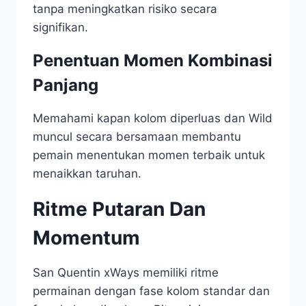
tanpa meningkatkan risiko secara
signifikan.
Penentuan Momen Kombinasi
Panjang
Memahami kapan kolom diperluas dan Wild
muncul secara bersamaan membantu
pemain menentukan momen terbaik untuk
menaikkan taruhan.
Ritme Putaran Dan
Momentum
San Quentin xWays memiliki ritme
permainan dengan fase kolom standar dan