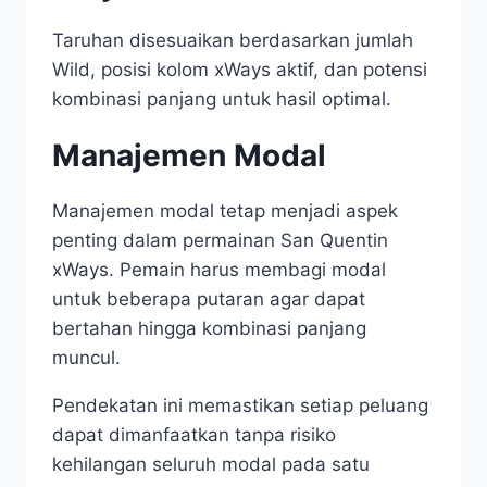
Taruhan disesuaikan berdasarkan jumlah
Wild, posisi kolom xWays aktif, dan potensi
kombinasi panjang untuk hasil optimal.
Manajemen Modal
Manajemen modal tetap menjadi aspek
penting dalam permainan San Quentin
xWays. Pemain harus membagi modal
untuk beberapa putaran agar dapat
bertahan hingga kombinasi panjang
muncul.
Pendekatan ini memastikan setiap peluang
dapat dimanfaatkan tanpa risiko
kehilangan seluruh modal pada satu