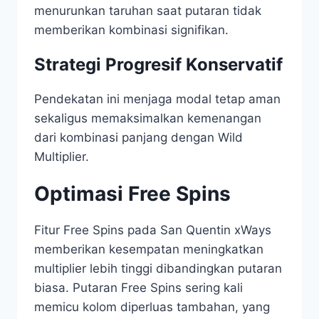
menurunkan taruhan saat putaran tidak
memberikan kombinasi signifikan.
Strategi Progresif Konservatif
Pendekatan ini menjaga modal tetap aman
sekaligus memaksimalkan kemenangan
dari kombinasi panjang dengan Wild
Multiplier.
Optimasi Free Spins
Fitur Free Spins pada San Quentin xWays
memberikan kesempatan meningkatkan
multiplier lebih tinggi dibandingkan putaran
biasa. Putaran Free Spins sering kali
memicu kolom diperluas tambahan, yang