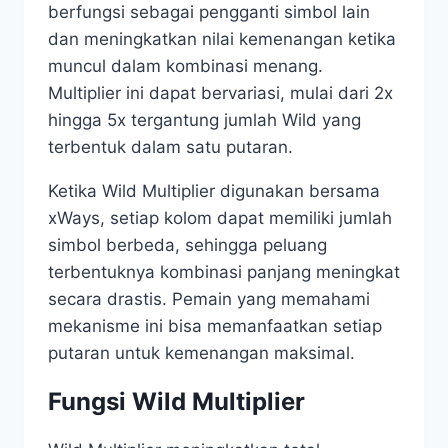
berfungsi sebagai pengganti simbol lain
dan meningkatkan nilai kemenangan ketika
muncul dalam kombinasi menang.
Multiplier ini dapat bervariasi, mulai dari 2x
hingga 5x tergantung jumlah Wild yang
terbentuk dalam satu putaran.
Ketika Wild Multiplier digunakan bersama
xWays, setiap kolom dapat memiliki jumlah
simbol berbeda, sehingga peluang
terbentuknya kombinasi panjang meningkat
secara drastis. Pemain yang memahami
mekanisme ini bisa memanfaatkan setiap
putaran untuk kemenangan maksimal.
Fungsi Wild Multiplier