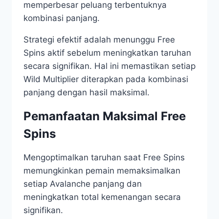
memperbesar peluang terbentuknya
kombinasi panjang.
Strategi efektif adalah menunggu Free
Spins aktif sebelum meningkatkan taruhan
secara signifikan. Hal ini memastikan setiap
Wild Multiplier diterapkan pada kombinasi
panjang dengan hasil maksimal.
Pemanfaatan Maksimal Free
Spins
Mengoptimalkan taruhan saat Free Spins
memungkinkan pemain memaksimalkan
setiap Avalanche panjang dan
meningkatkan total kemenangan secara
signifikan.