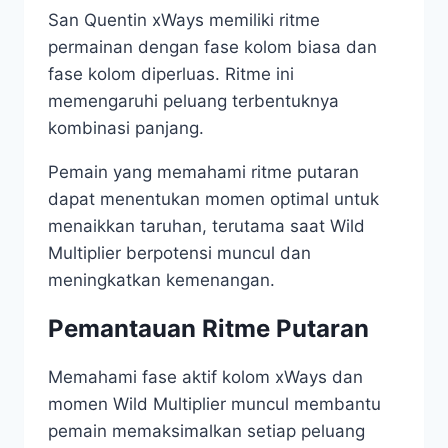
San Quentin xWays memiliki ritme
permainan dengan fase kolom biasa dan
fase kolom diperluas. Ritme ini
memengaruhi peluang terbentuknya
kombinasi panjang.
Pemain yang memahami ritme putaran
dapat menentukan momen optimal untuk
menaikkan taruhan, terutama saat Wild
Multiplier berpotensi muncul dan
meningkatkan kemenangan.
Pemantauan Ritme Putaran
Memahami fase aktif kolom xWays dan
momen Wild Multiplier muncul membantu
pemain memaksimalkan setiap peluang