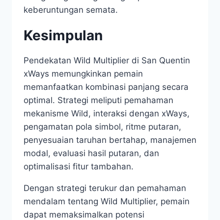
keberuntungan semata.
Kesimpulan
Pendekatan Wild Multiplier di San Quentin
xWays memungkinkan pemain
memanfaatkan kombinasi panjang secara
optimal. Strategi meliputi pemahaman
mekanisme Wild, interaksi dengan xWays,
pengamatan pola simbol, ritme putaran,
penyesuaian taruhan bertahap, manajemen
modal, evaluasi hasil putaran, dan
optimalisasi fitur tambahan.
Dengan strategi terukur dan pemahaman
mendalam tentang Wild Multiplier, pemain
dapat memaksimalkan potensi