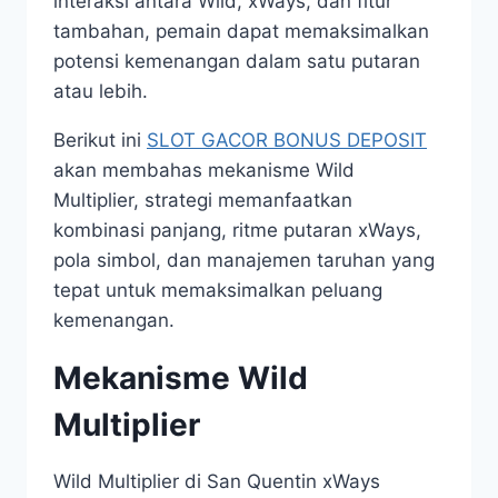
interaksi antara Wild, xWays, dan fitur
tambahan, pemain dapat memaksimalkan
potensi kemenangan dalam satu putaran
atau lebih.
Berikut ini
SLOT GACOR BONUS DEPOSIT
akan membahas mekanisme Wild
Multiplier, strategi memanfaatkan
kombinasi panjang, ritme putaran xWays,
pola simbol, dan manajemen taruhan yang
tepat untuk memaksimalkan peluang
kemenangan.
Mekanisme Wild
Multiplier
Wild Multiplier di San Quentin xWays