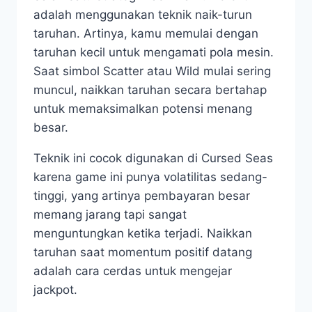
adalah menggunakan teknik naik-turun
taruhan. Artinya, kamu memulai dengan
taruhan kecil untuk mengamati pola mesin.
Saat simbol Scatter atau Wild mulai sering
muncul, naikkan taruhan secara bertahap
untuk memaksimalkan potensi menang
besar.
Teknik ini cocok digunakan di Cursed Seas
karena game ini punya volatilitas sedang-
tinggi, yang artinya pembayaran besar
memang jarang tapi sangat
menguntungkan ketika terjadi. Naikkan
taruhan saat momentum positif datang
adalah cara cerdas untuk mengejar
jackpot.