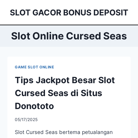
Skip
SLOT GACOR BONUS DEPOSIT
to
content
Slot Online Cursed Seas
GAME SLOT ONLINE
Tips Jackpot Besar Slot
Cursed Seas di Situs
Donototo
05/17/2025
Slot Cursed Seas bertema petualangan