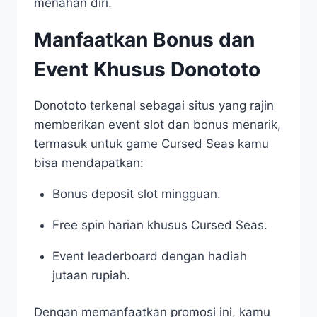
menahan diri.
Manfaatkan Bonus dan
Event Khusus Donototo
Donototo terkenal sebagai situs yang rajin
memberikan event slot dan bonus menarik,
termasuk untuk game Cursed Seas kamu
bisa mendapatkan:
Bonus deposit slot mingguan.
Free spin harian khusus Cursed Seas.
Event leaderboard dengan hadiah
jutaan rupiah.
Dengan memanfaatkan promosi ini, kamu