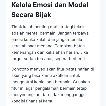
Kelola Emosi dan Modal
Secara Bijak
Tidak kalah penting dari strategi teknis
adalah mental bermain. Jangan terbawa
emosi ketika kalah dan jangan terlalu
serakah saat menang. Tetapkan batas
kemenangan dan kekalahan harian. Jika
target sudah tercapai, segera berhenti.
Donototo menyediakan fitur batas harian di
akun yang bisa kamu aktifkan untuk
mengontrol kebiasaan bermain. Gunakan
fitur ini agar pengalaman bermain tetap
menyenangkan dan tidak mengganggu
kondisi finansial kamu.