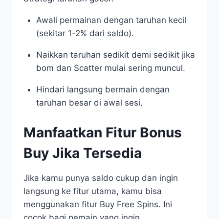
Awali permainan dengan taruhan kecil
(sekitar 1-2% dari saldo).
Naikkan taruhan sedikit demi sedikit jika
bom dan Scatter mulai sering muncul.
Hindari langsung bermain dengan
taruhan besar di awal sesi.
Manfaatkan Fitur Bonus
Buy Jika Tersedia
Jika kamu punya saldo cukup dan ingin
langsung ke fitur utama, kamu bisa
menggunakan fitur Buy Free Spins. Ini
cocok bagi pemain yang ingin