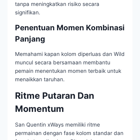
tanpa meningkatkan risiko secara
signifikan.
Penentuan Momen Kombinasi
Panjang
Memahami kapan kolom diperluas dan Wild
muncul secara bersamaan membantu
pemain menentukan momen terbaik untuk
menaikkan taruhan.
Ritme Putaran Dan
Momentum
San Quentin xWays memiliki ritme
permainan dengan fase kolom standar dan