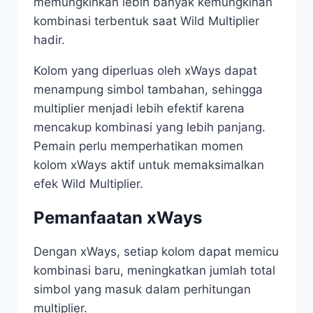
memungkinkan lebih banyak kemungkinan
kombinasi terbentuk saat Wild Multiplier
hadir.
Kolom yang diperluas oleh xWays dapat
menampung simbol tambahan, sehingga
multiplier menjadi lebih efektif karena
mencakup kombinasi yang lebih panjang.
Pemain perlu memperhatikan momen
kolom xWays aktif untuk memaksimalkan
efek Wild Multiplier.
Pemanfaatan xWays
Dengan xWays, setiap kolom dapat memicu
kombinasi baru, meningkatkan jumlah total
simbol yang masuk dalam perhitungan
multiplier.