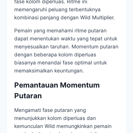
fase kolom diperluas. Ritme ini
memengaruhi peluang terbentuknya
kombinasi panjang dengan Wild Multiplier.
Pemain yang memahami ritme putaran
dapat menentukan waktu yang tepat untuk
menyesuaikan taruhan. Momentum putaran
dengan beberapa kolom diperluas
biasanya menandai fase optimal untuk
memaksimalkan keuntungan.
Pemantauan Momentum
Putaran
Mengamati fase putaran yang
menunjukkan kolom diperluas dan
kemunculan Wild memungkinkan pemain