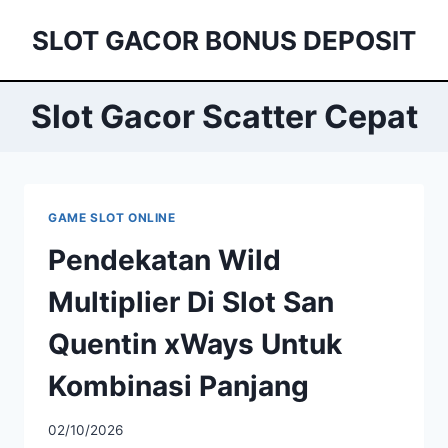
Skip
SLOT GACOR BONUS DEPOSIT
to
content
Slot Gacor Scatter Cepat
GAME SLOT ONLINE
Pendekatan Wild
Multiplier Di Slot San
Quentin xWays Untuk
Kombinasi Panjang
02/10/2026