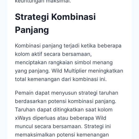
keuntungan maksimal.
Strategi Kombinasi
Panjang
Kombinasi panjang terjadi ketika beberapa
kolom aktif secara bersamaan,
menciptakan rangkaian simbol menang
yang panjang. Wild Multiplier meningkatkan
total kemenangan dari kombinasi ini.
Pemain dapat menyusun strategi taruhan
berdasarkan potensi kombinasi panjang.
Taruhan dapat ditingkatkan saat kolom
xWays diperluas atau beberapa Wild
muncul secara bersamaan. Strategi ini
memaksimalkan potensi kemenangan