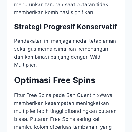
menurunkan taruhan saat putaran tidak
memberikan kombinasi signifikan.
Strategi Progresif Konservatif
Pendekatan ini menjaga modal tetap aman
sekaligus memaksimalkan kemenangan
dari kombinasi panjang dengan Wild
Multiplier.
Optimasi Free Spins
Fitur Free Spins pada San Quentin xWays
memberikan kesempatan meningkatkan
multiplier lebih tinggi dibandingkan putaran
biasa. Putaran Free Spins sering kali
memicu kolom diperluas tambahan, yang