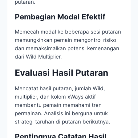
putaran.
Pembagian Modal Efektif
Memecah modal ke beberapa sesi putaran
memungkinkan pemain mengontrol risiko
dan memaksimalkan potensi kemenangan
dari Wild Multiplier.
Evaluasi Hasil Putaran
Mencatat hasil putaran, jumlah Wild,
multiplier, dan kolom xWays aktif
membantu pemain memahami tren
permainan. Analisis ini berguna untuk
strategi taruhan di putaran berikutnya.
Pentingnya Catatan Hasil