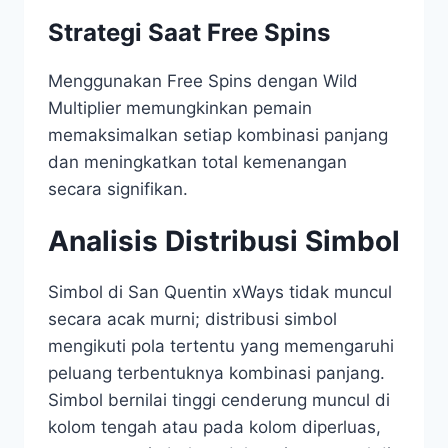
Strategi Saat Free Spins
Menggunakan Free Spins dengan Wild
Multiplier memungkinkan pemain
memaksimalkan setiap kombinasi panjang
dan meningkatkan total kemenangan
secara signifikan.
Analisis Distribusi Simbol
Simbol di San Quentin xWays tidak muncul
secara acak murni; distribusi simbol
mengikuti pola tertentu yang memengaruhi
peluang terbentuknya kombinasi panjang.
Simbol bernilai tinggi cenderung muncul di
kolom tengah atau pada kolom diperluas,