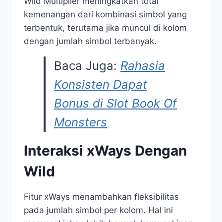
Wild Multiplier meningkatkan total
kemenangan dari kombinasi simbol yang
terbentuk, terutama jika muncul di kolom
dengan jumlah simbol terbanyak.
Baca Juga:
Rahasia
Konsisten Dapat
Bonus di Slot Book Of
Monsters
Interaksi xWays Dengan
Wild
Fitur xWays menambahkan fleksibilitas
pada jumlah simbol per kolom. Hal ini