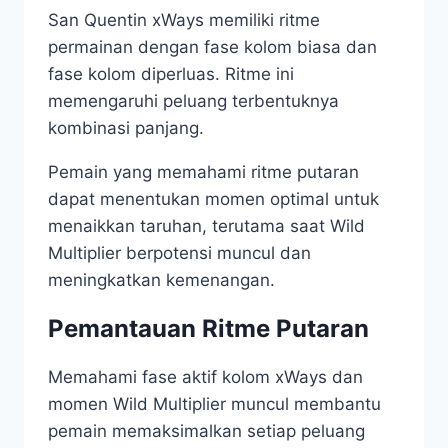
San Quentin xWays memiliki ritme
permainan dengan fase kolom biasa dan
fase kolom diperluas. Ritme ini
memengaruhi peluang terbentuknya
kombinasi panjang.
Pemain yang memahami ritme putaran
dapat menentukan momen optimal untuk
menaikkan taruhan, terutama saat Wild
Multiplier berpotensi muncul dan
meningkatkan kemenangan.
Pemantauan Ritme Putaran
Memahami fase aktif kolom xWays dan
momen Wild Multiplier muncul membantu
pemain memaksimalkan setiap peluang