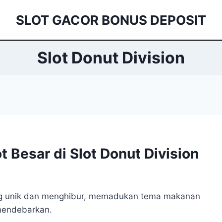
SLOT GACOR BONUS DEPOSIT
Slot Donut Division
t Besar di Slot Donut Division
ang unik dan menghibur, memadukan tema makanan
mendebarkan.