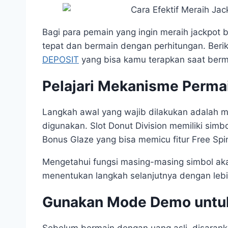
Bagi para pemain yang ingin meraih jackpot 
tepat dan bermain dengan perhitungan. Berik
DEPOSIT
yang bisa kamu terapkan saat bermai
Pelajari Mekanisme Perma
Langkah awal yang wajib dilakukan adalah 
digunakan. Slot Donut Division memiliki simb
Bonus Glaze yang bisa memicu fitur Free Sp
Mengetahui fungsi masing-masing simbol a
menentukan langkah selanjutnya dengan lebi
Gunakan Mode Demo untuk
Sebelum bermain dengan uang asli, disarank