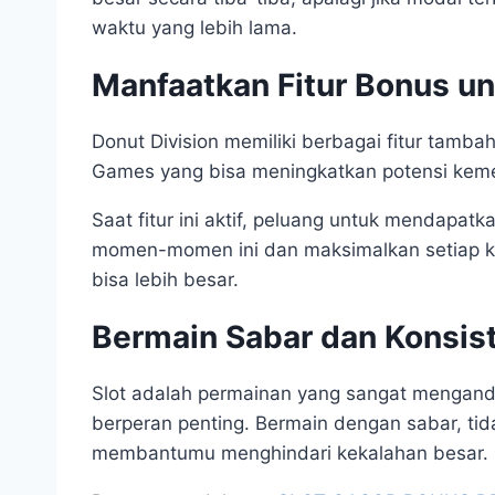
waktu yang lebih lama.
Manfaatkan Fitur Bonus u
Donut Division memiliki berbagai fitur tamb
Games yang bisa meningkatkan potensi kem
Saat fitur ini aktif, peluang untuk mendapatk
momen-momen ini dan maksimalkan setiap ke
bisa lebih besar.
Bermain Sabar dan Konsis
Slot adalah permainan yang sangat mengand
berperan penting. Bermain dengan sabar, ti
membantumu menghindari kekalahan besar.