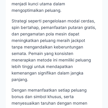
menjadi kunci utama dalam
mengoptimalkan peluang.
Strategi seperti pengelolaan modal cerdas,
spin bertahap, pemanfaatan putaran gratis,
dan pengamatan pola mesin dapat
meningkatkan peluang meraih jackpot
tanpa mengandalkan keberuntungan
semata. Pemain yang konsisten
menerapkan metode ini memiliki peluang
lebih tinggi untuk mendapatkan
kemenangan signifikan dalam jangka
panjang.
Dengan memanfaatkan setiap peluang
bonus dan simbol khusus, serta
menyesuaikan taruhan dengan momen