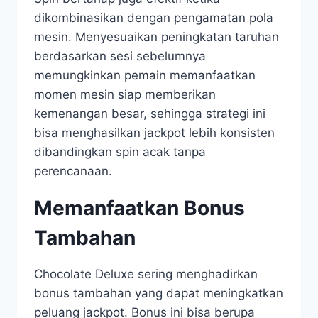
dikombinasikan dengan pengamatan pola
mesin. Menyesuaikan peningkatan taruhan
berdasarkan sesi sebelumnya
memungkinkan pemain memanfaatkan
momen mesin siap memberikan
kemenangan besar, sehingga strategi ini
bisa menghasilkan jackpot lebih konsisten
dibandingkan spin acak tanpa
perencanaan.
Memanfaatkan Bonus
Tambahan
Chocolate Deluxe sering menghadirkan
bonus tambahan yang dapat meningkatkan
peluang jackpot. Bonus ini bisa berupa