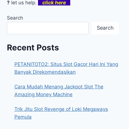
?
let us help.
click here
Search
Search
Recent Posts
PETANITOTO2: Situs Slot Gacor Hari Ini Yang
Banyak Direkomendasikan
Cara Mudah Menang Jackpot Slot The
Amazing Money Machine
Trik Jitu Slot Revenge of Loki Megaways
Pemula