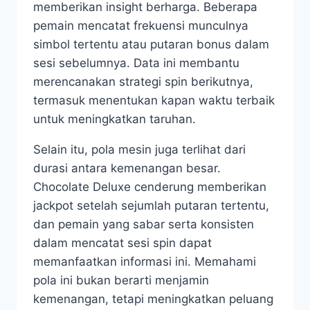
memberikan insight berharga. Beberapa
pemain mencatat frekuensi munculnya
simbol tertentu atau putaran bonus dalam
sesi sebelumnya. Data ini membantu
merencanakan strategi spin berikutnya,
termasuk menentukan kapan waktu terbaik
untuk meningkatkan taruhan.
Selain itu, pola mesin juga terlihat dari
durasi antara kemenangan besar.
Chocolate Deluxe cenderung memberikan
jackpot setelah sejumlah putaran tertentu,
dan pemain yang sabar serta konsisten
dalam mencatat sesi spin dapat
memanfaatkan informasi ini. Memahami
pola ini bukan berarti menjamin
kemenangan, tetapi meningkatkan peluang