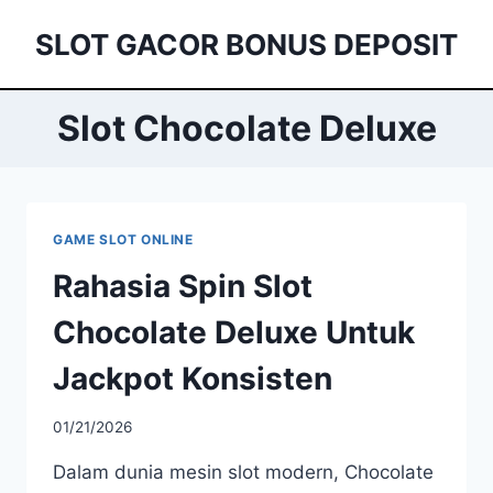
Skip
SLOT GACOR BONUS DEPOSIT
to
content
Slot Chocolate Deluxe
GAME SLOT ONLINE
Rahasia Spin Slot
Chocolate Deluxe Untuk
Jackpot Konsisten
01/21/2026
Dalam dunia mesin slot modern, Chocolate