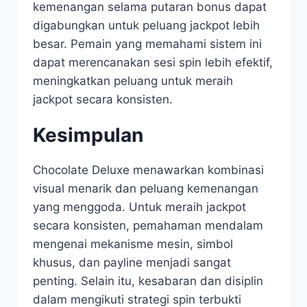
kemenangan selama putaran bonus dapat
digabungkan untuk peluang jackpot lebih
besar. Pemain yang memahami sistem ini
dapat merencanakan sesi spin lebih efektif,
meningkatkan peluang untuk meraih
jackpot secara konsisten.
Kesimpulan
Chocolate Deluxe menawarkan kombinasi
visual menarik dan peluang kemenangan
yang menggoda. Untuk meraih jackpot
secara konsisten, pemahaman mendalam
mengenai mekanisme mesin, simbol
khusus, dan payline menjadi sangat
penting. Selain itu, kesabaran dan disiplin
dalam mengikuti strategi spin terbukti