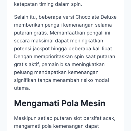
ketepatan timing dalam spin.
Selain itu, beberapa versi Chocolate Deluxe
memberikan pengali kemenangan selama
putaran gratis. Memanfaatkan pengali ini
secara maksimal dapat meningkatkan
potensi jackpot hingga beberapa kali lipat.
Dengan memprioritaskan spin saat putaran
gratis aktif, pemain bisa meningkatkan
peluang mendapatkan kemenangan
signifikan tanpa menambah risiko modal
utama.
Mengamati Pola Mesin
Meskipun setiap putaran slot bersifat acak,
mengamati pola kemenangan dapat