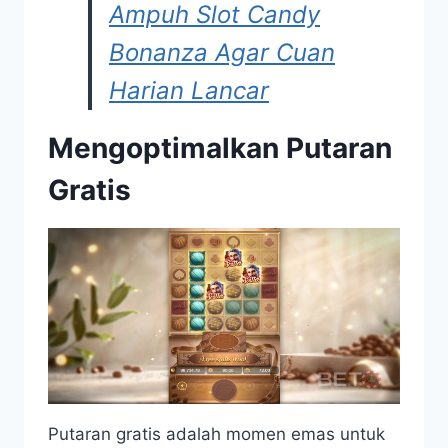
Ampuh Slot Candy
Bonanza Agar Cuan
Harian Lancar
Mengoptimalkan Putaran
Gratis
Putaran gratis adalah momen emas untuk