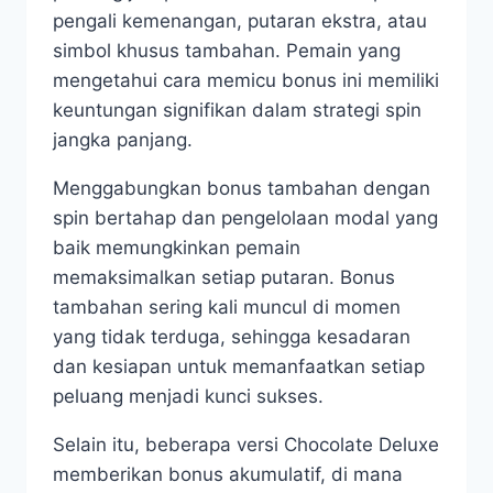
pengali kemenangan, putaran ekstra, atau
simbol khusus tambahan. Pemain yang
mengetahui cara memicu bonus ini memiliki
keuntungan signifikan dalam strategi spin
jangka panjang.
Menggabungkan bonus tambahan dengan
spin bertahap dan pengelolaan modal yang
baik memungkinkan pemain
memaksimalkan setiap putaran. Bonus
tambahan sering kali muncul di momen
yang tidak terduga, sehingga kesadaran
dan kesiapan untuk memanfaatkan setiap
peluang menjadi kunci sukses.
Selain itu, beberapa versi Chocolate Deluxe
memberikan bonus akumulatif, di mana