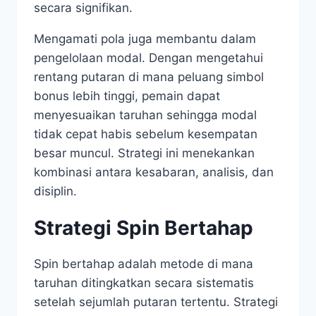
secara signifikan.
Mengamati pola juga membantu dalam
pengelolaan modal. Dengan mengetahui
rentang putaran di mana peluang simbol
bonus lebih tinggi, pemain dapat
menyesuaikan taruhan sehingga modal
tidak cepat habis sebelum kesempatan
besar muncul. Strategi ini menekankan
kombinasi antara kesabaran, analisis, dan
disiplin.
Strategi Spin Bertahap
Spin bertahap adalah metode di mana
taruhan ditingkatkan secara sistematis
setelah sejumlah putaran tertentu. Strategi