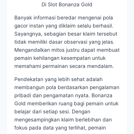
Banyak informasi beredar mengenai pola
gacor instan yang diklaim selalu berhasil.
Sayangnya, sebagian besar klaim tersebut
tidak memiliki dasar observasi yang jelas.
Mengandalkan mitos justru dapat membuat
pemain kehilangan kesempatan untuk
memahami permainan secara mendalam.
Pendekatan yang lebih sehat adalah
membangun pola berdasarkan pengalaman
pribadi dan pengamatan nyata. Bonanza
Gold memberikan ruang bagi pemain untuk
belajar dari setiap sesi. Dengan
mengesampingkan klaim berlebihan dan
fokus pada data yang terlihat, pemain