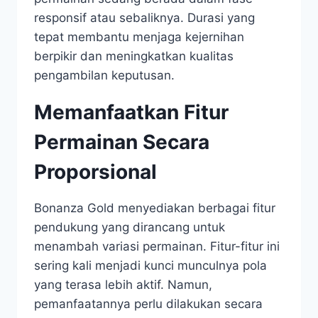
responsif atau sebaliknya. Durasi yang
tepat membantu menjaga kejernihan
berpikir dan meningkatkan kualitas
pengambilan keputusan.
Memanfaatkan Fitur
Permainan Secara
Proporsional
Bonanza Gold menyediakan berbagai fitur
pendukung yang dirancang untuk
menambah variasi permainan. Fitur-fitur ini
sering kali menjadi kunci munculnya pola
yang terasa lebih aktif. Namun,
pemanfaatannya perlu dilakukan secara