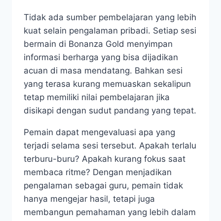
Tidak ada sumber pembelajaran yang lebih
kuat selain pengalaman pribadi. Setiap sesi
bermain di Bonanza Gold menyimpan
informasi berharga yang bisa dijadikan
acuan di masa mendatang. Bahkan sesi
yang terasa kurang memuaskan sekalipun
tetap memiliki nilai pembelajaran jika
disikapi dengan sudut pandang yang tepat.
Pemain dapat mengevaluasi apa yang
terjadi selama sesi tersebut. Apakah terlalu
terburu-buru? Apakah kurang fokus saat
membaca ritme? Dengan menjadikan
pengalaman sebagai guru, pemain tidak
hanya mengejar hasil, tetapi juga
membangun pemahaman yang lebih dalam