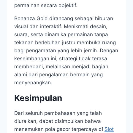
permainan secara objektif.
Bonanza Gold dirancang sebagai hiburan
visual dan interaktif. Menikmati desain,
suara, serta dinamika permainan tanpa
tekanan berlebihan justru membuka ruang
bagi pengamatan yang lebih jernih. Dengan
keseimbangan ini, strategi tidak terasa
membebani, melainkan menjadi bagian
alami dari pengalaman bermain yang
menyenangkan.
Kesimpulan
Dari seluruh pembahasan yang telah
diuraikan, dapat disimpulkan bahwa
menemukan pola gacor terpercaya di
Slot