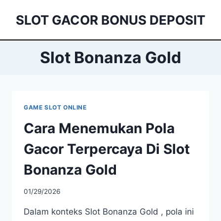
Skip
SLOT GACOR BONUS DEPOSIT
to
content
Slot Bonanza Gold
GAME SLOT ONLINE
Cara Menemukan Pola
Gacor Terpercaya Di Slot
Bonanza Gold
01/29/2026
Dalam konteks Slot Bonanza Gold , pola ini