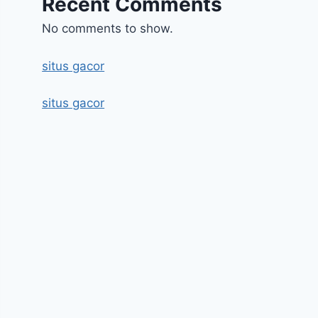
Recent Comments
No comments to show.
situs gacor
situs gacor