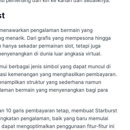
 pemenang dari kiri ke kanan dan sebaliknya.
st
ng menawarkan pengalaman bermain yang
g menarik. Dari grafis yang mempesona hingga
n hanya sekadar permainan slot, tetapi juga
nyenangkan di dunia luar angkasa virtual.
ui berbagai jenis simbol yang dapat muncul di
asi kemenangan yang menghasilkan pembayaran.
enampilkan struktur yang sederhana namun
alaman bermain yang menyenangkan bagi para
 dan 10 garis pembayaran tetap, membuat Starburst
ingkatan pengalaman, baik yang baru memulai
apat mengoptimalkan penggunaan fitur-fitur ini