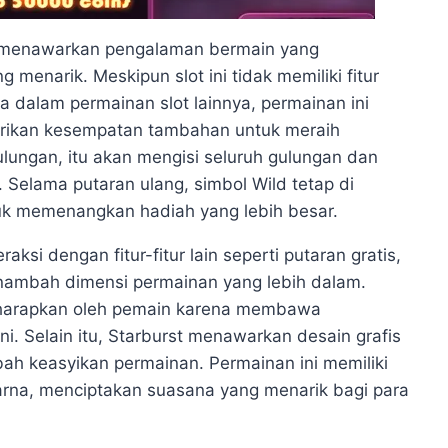
ng menawarkan pengalaman bermain yang
enarik. Meskipun slot ini tidak memiliki fitur
dalam permainan slot lainnya, permainan ini
erikan kesempatan tambahan untuk meraih
lungan, itu akan mengisi seluruh gulungan dan
. Selama putaran ulang, simbol Wild tetap di
k memenangkan hadiah yang lebih besar.
aksi dengan fitur-fitur lain seperti putaran gratis,
menambah dimensi permainan yang lebih dalam.
diharapkan oleh pemain karena membawa
i. Selain itu, Starburst menawarkan desain grafis
 keasyikan permainan. Permainan ini memiliki
warna, menciptakan suasana yang menarik bagi para