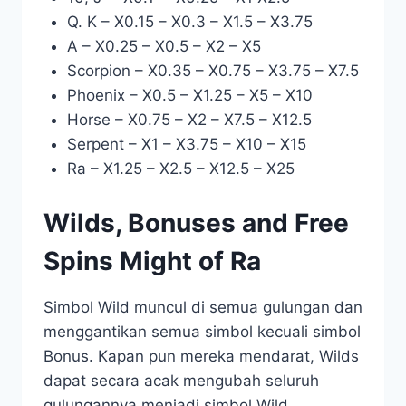
Q. K – X0.15 – X0.3 – X1.5 – X3.75
A – X0.25 – X0.5 – X2 – X5
Scorpion – X0.35 – X0.75 – X3.75 – X7.5
Phoenix – X0.5 – X1.25 – X5 – X10
Horse – X0.75 – X2 – X7.5 – X12.5
Serpent – X1 – X3.75 – X10 – X15
Ra – X1.25 – X2.5 – X12.5 – X25
Wilds, Bonuses and Free
Spins Might of Ra
Simbol Wild muncul di semua gulungan dan
menggantikan semua simbol kecuali simbol
Bonus. Kapan pun mereka mendarat, Wilds
dapat secara acak mengubah seluruh
gulungannya menjadi simbol Wild.