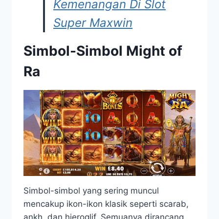
Kemenangan Di Slot
Super Maxwin
Simbol-Simbol Might of
Ra
Simbol-simbol yang sering muncul
mencakup ikon-ikon klasik seperti scarab,
ankh, dan hieroglif. Semuanya dirancang