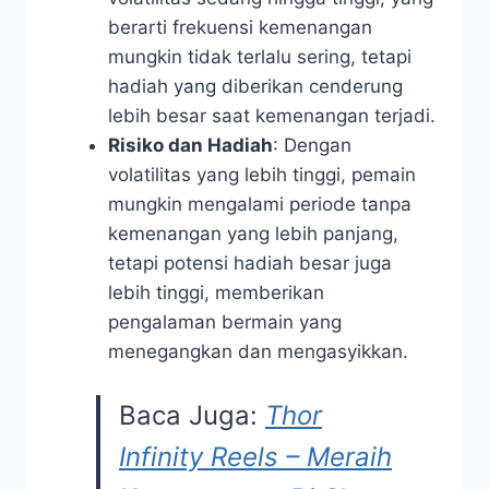
berarti frekuensi kemenangan
mungkin tidak terlalu sering, tetapi
hadiah yang diberikan cenderung
lebih besar saat kemenangan terjadi.
Risiko dan Hadiah
: Dengan
volatilitas yang lebih tinggi, pemain
mungkin mengalami periode tanpa
kemenangan yang lebih panjang,
tetapi potensi hadiah besar juga
lebih tinggi, memberikan
pengalaman bermain yang
menegangkan dan mengasyikkan.
Baca Juga:
Thor
Infinity Reels – Meraih