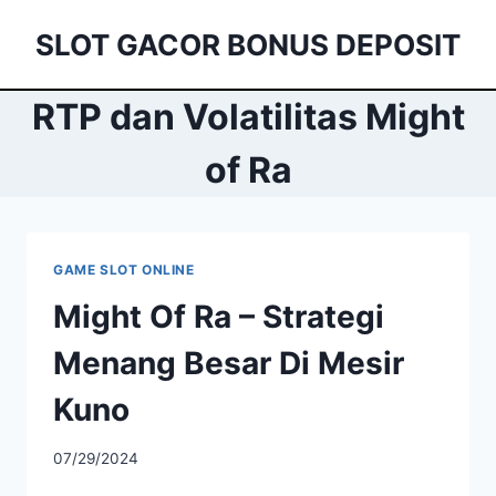
Skip
SLOT GACOR BONUS DEPOSIT
to
content
RTP dan Volatilitas Might
of Ra
GAME SLOT ONLINE
Might Of Ra – Strategi
Menang Besar Di Mesir
Kuno
07/29/2024