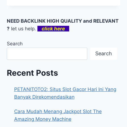
NEED BACKLINK HIGH QUALITY and RELEVANT
?
let us help.
click here
Search
Search
Recent Posts
PETANITOTO2: Situs Slot Gacor Hari Ini Yang
Banyak Direkomendasikan
Cara Mudah Menang Jackpot Slot The
Amazing Money Machine