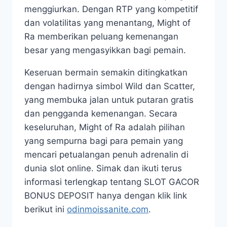
menggiurkan. Dengan RTP yang kompetitif
dan volatilitas yang menantang, Might of
Ra memberikan peluang kemenangan
besar yang mengasyikkan bagi pemain.
Keseruan bermain semakin ditingkatkan
dengan hadirnya simbol Wild dan Scatter,
yang membuka jalan untuk putaran gratis
dan pengganda kemenangan. Secara
keseluruhan, Might of Ra adalah pilihan
yang sempurna bagi para pemain yang
mencari petualangan penuh adrenalin di
dunia slot online. Simak dan ikuti terus
informasi terlengkap tentang SLOT GACOR
BONUS DEPOSIT hanya dengan klik link
berikut ini
odinmoissanite.com
.