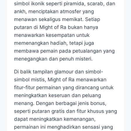
simbol ikonik seperti piramida, scarab, dan
ankh, menciptakan atmosfer yang
menawan sekaligus memikat. Setiap
putaran di Might of Ra bukan hanya
menawarkan kesempatan untuk
memenangkan hadiah, tetapi juga
membawa pemain pada petualangan yang
menegangkan dan penuh misteri.
Di balik tampilan glamour dan simbol-
simbol mistis, Might of Ra menawarkan
fitur-fitur permainan yang dirancang untuk
meningkatkan keseruan dan peluang
menang. Dengan berbagai jenis bonus,
seperti putaran gratis dan fitur khusus yang
dapat meningkatkan kemenangan,
permainan ini menghadirkan sensasi yang