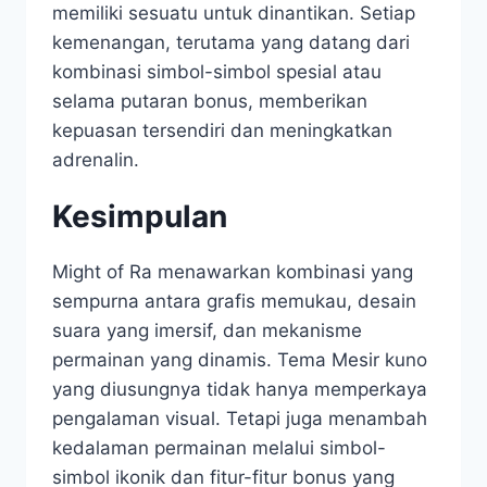
memiliki sesuatu untuk dinantikan. Setiap
kemenangan, terutama yang datang dari
kombinasi simbol-simbol spesial atau
selama putaran bonus, memberikan
kepuasan tersendiri dan meningkatkan
adrenalin.
Kesimpulan
Might of Ra menawarkan kombinasi yang
sempurna antara grafis memukau, desain
suara yang imersif, dan mekanisme
permainan yang dinamis. Tema Mesir kuno
yang diusungnya tidak hanya memperkaya
pengalaman visual. Tetapi juga menambah
kedalaman permainan melalui simbol-
simbol ikonik dan fitur-fitur bonus yang