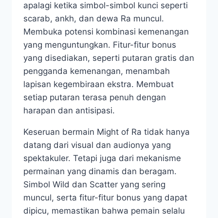
apalagi ketika simbol-simbol kunci seperti
scarab, ankh, dan dewa Ra muncul.
Membuka potensi kombinasi kemenangan
yang menguntungkan. Fitur-fitur bonus
yang disediakan, seperti putaran gratis dan
pengganda kemenangan, menambah
lapisan kegembiraan ekstra. Membuat
setiap putaran terasa penuh dengan
harapan dan antisipasi.
Keseruan bermain Might of Ra tidak hanya
datang dari visual dan audionya yang
spektakuler. Tetapi juga dari mekanisme
permainan yang dinamis dan beragam.
Simbol Wild dan Scatter yang sering
muncul, serta fitur-fitur bonus yang dapat
dipicu, memastikan bahwa pemain selalu