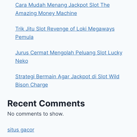
Cara Mudah Menang Jackpot Slot The
Amazing Money Machine
Trik Jitu Slot Revenge of Loki Megaways
Pemula
Jurus Cermat Mengolah Peluang Slot Lucky
Neko
Strategi Bermain Agar Jackpot di Slot Wild
Bison Charge
Recent Comments
No comments to show.
situs gacor