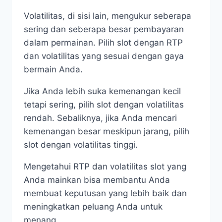
Volatilitas, di sisi lain, mengukur seberapa
sering dan seberapa besar pembayaran
dalam permainan. Pilih slot dengan RTP
dan volatilitas yang sesuai dengan gaya
bermain Anda.
Jika Anda lebih suka kemenangan kecil
tetapi sering, pilih slot dengan volatilitas
rendah. Sebaliknya, jika Anda mencari
kemenangan besar meskipun jarang, pilih
slot dengan volatilitas tinggi.
Mengetahui RTP dan volatilitas slot yang
Anda mainkan bisa membantu Anda
membuat keputusan yang lebih baik dan
meningkatkan peluang Anda untuk
menang.