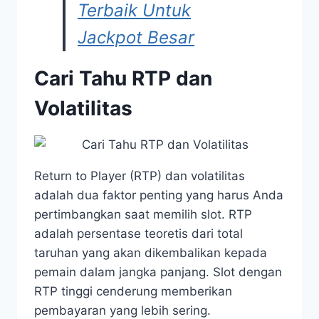
Terbaik Untuk
Jackpot Besar
Cari Tahu RTP dan
Volatilitas
Return to Player (RTP) dan volatilitas
adalah dua faktor penting yang harus Anda
pertimbangkan saat memilih slot. RTP
adalah persentase teoretis dari total
taruhan yang akan dikembalikan kepada
pemain dalam jangka panjang. Slot dengan
RTP tinggi cenderung memberikan
pembayaran yang lebih sering.