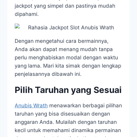
jackpot yang simpel dan pastinya mudah
dipahami.
Dengan mengetahui cara bermainnya,
Anda akan dapat menang mudah tanpa
perlu menghabiskan modal dengan waktu
yang lama. Mari kita simak dengan lengkap
penjelasannya dibawah ini.
Pilih Taruhan yang Sesuai
Anubis Wrath
menawarkan berbagai pilihan
taruhan yang bisa disesuaikan dengan
anggaran Anda. Mulailah dengan taruhan
kecil untuk memahami dinamika permainan