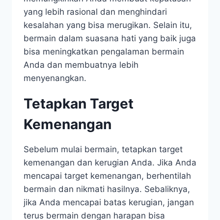
yang lebih rasional dan menghindari
kesalahan yang bisa merugikan. Selain itu,
bermain dalam suasana hati yang baik juga
bisa meningkatkan pengalaman bermain
Anda dan membuatnya lebih
menyenangkan.
Tetapkan Target
Kemenangan
Sebelum mulai bermain, tetapkan target
kemenangan dan kerugian Anda. Jika Anda
mencapai target kemenangan, berhentilah
bermain dan nikmati hasilnya. Sebaliknya,
jika Anda mencapai batas kerugian, jangan
terus bermain dengan harapan bisa