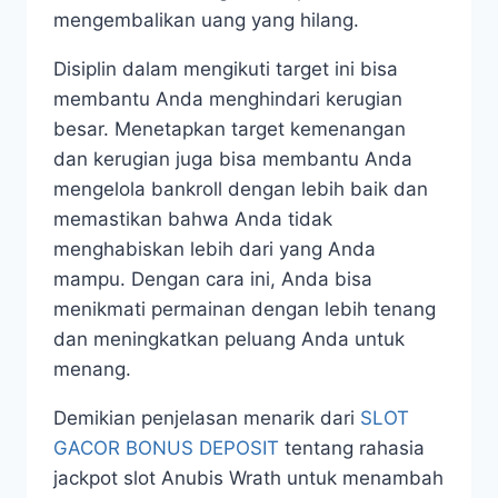
mengembalikan uang yang hilang.
Disiplin dalam mengikuti target ini bisa
membantu Anda menghindari kerugian
besar. Menetapkan target kemenangan
dan kerugian juga bisa membantu Anda
mengelola bankroll dengan lebih baik dan
memastikan bahwa Anda tidak
menghabiskan lebih dari yang Anda
mampu. Dengan cara ini, Anda bisa
menikmati permainan dengan lebih tenang
dan meningkatkan peluang Anda untuk
menang.
Demikian penjelasan menarik dari
SLOT
GACOR BONUS DEPOSIT
tentang rahasia
jackpot slot Anubis Wrath untuk menambah