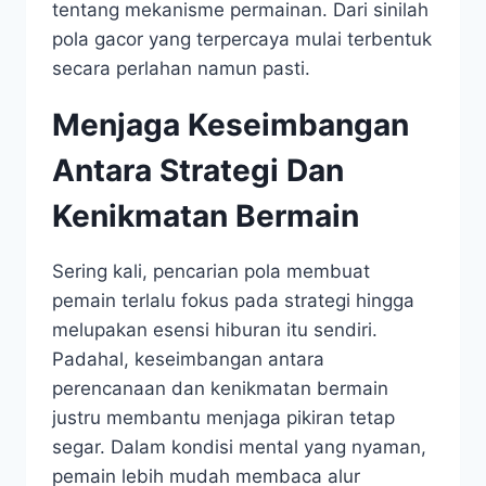
tentang mekanisme permainan. Dari sinilah
pola gacor yang terpercaya mulai terbentuk
secara perlahan namun pasti.
Menjaga Keseimbangan
Antara Strategi Dan
Kenikmatan Bermain
Sering kali, pencarian pola membuat
pemain terlalu fokus pada strategi hingga
melupakan esensi hiburan itu sendiri.
Padahal, keseimbangan antara
perencanaan dan kenikmatan bermain
justru membantu menjaga pikiran tetap
segar. Dalam kondisi mental yang nyaman,
pemain lebih mudah membaca alur