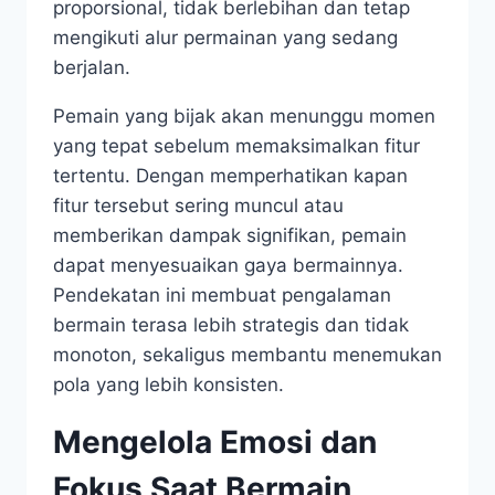
proporsional, tidak berlebihan dan tetap
mengikuti alur permainan yang sedang
berjalan.
Pemain yang bijak akan menunggu momen
yang tepat sebelum memaksimalkan fitur
tertentu. Dengan memperhatikan kapan
fitur tersebut sering muncul atau
memberikan dampak signifikan, pemain
dapat menyesuaikan gaya bermainnya.
Pendekatan ini membuat pengalaman
bermain terasa lebih strategis dan tidak
monoton, sekaligus membantu menemukan
pola yang lebih konsisten.
Mengelola Emosi dan
Fokus Saat Bermain