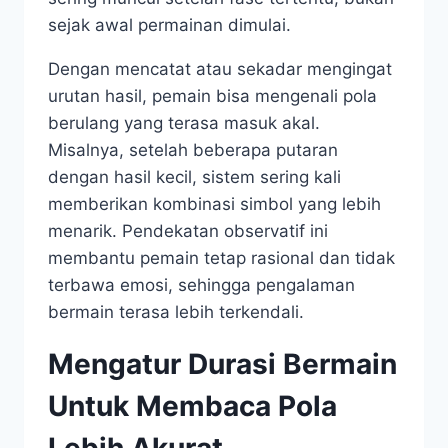
sejak awal permainan dimulai.
Dengan mencatat atau sekadar mengingat
urutan hasil, pemain bisa mengenali pola
berulang yang terasa masuk akal.
Misalnya, setelah beberapa putaran
dengan hasil kecil, sistem sering kali
memberikan kombinasi simbol yang lebih
menarik. Pendekatan observatif ini
membantu pemain tetap rasional dan tidak
terbawa emosi, sehingga pengalaman
bermain terasa lebih terkendali.
Mengatur Durasi Bermain
Untuk Membaca Pola