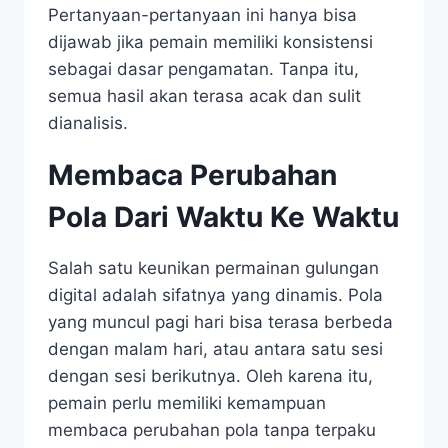
Pertanyaan-pertanyaan ini hanya bisa
dijawab jika pemain memiliki konsistensi
sebagai dasar pengamatan. Tanpa itu,
semua hasil akan terasa acak dan sulit
dianalisis.
Membaca Perubahan
Pola Dari Waktu Ke Waktu
Salah satu keunikan permainan gulungan
digital adalah sifatnya yang dinamis. Pola
yang muncul pagi hari bisa terasa berbeda
dengan malam hari, atau antara satu sesi
dengan sesi berikutnya. Oleh karena itu,
pemain perlu memiliki kemampuan
membaca perubahan pola tanpa terpaku