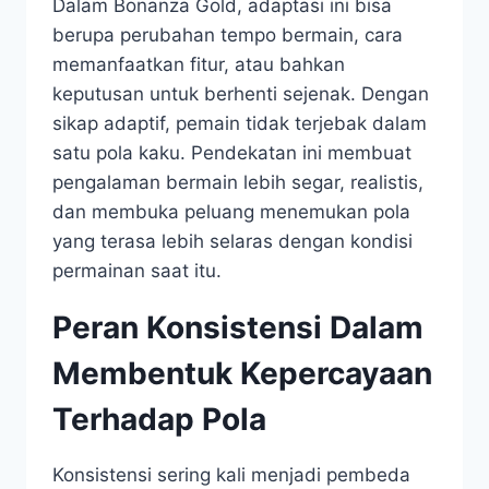
Dalam Bonanza Gold, adaptasi ini bisa
berupa perubahan tempo bermain, cara
memanfaatkan fitur, atau bahkan
keputusan untuk berhenti sejenak. Dengan
sikap adaptif, pemain tidak terjebak dalam
satu pola kaku. Pendekatan ini membuat
pengalaman bermain lebih segar, realistis,
dan membuka peluang menemukan pola
yang terasa lebih selaras dengan kondisi
permainan saat itu.
Peran Konsistensi Dalam
Membentuk Kepercayaan
Terhadap Pola
Konsistensi sering kali menjadi pembeda