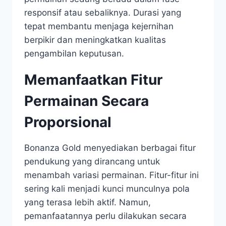
responsif atau sebaliknya. Durasi yang
tepat membantu menjaga kejernihan
berpikir dan meningkatkan kualitas
pengambilan keputusan.
Memanfaatkan Fitur
Permainan Secara
Proporsional
Bonanza Gold menyediakan berbagai fitur
pendukung yang dirancang untuk
menambah variasi permainan. Fitur-fitur ini
sering kali menjadi kunci munculnya pola
yang terasa lebih aktif. Namun,
pemanfaatannya perlu dilakukan secara