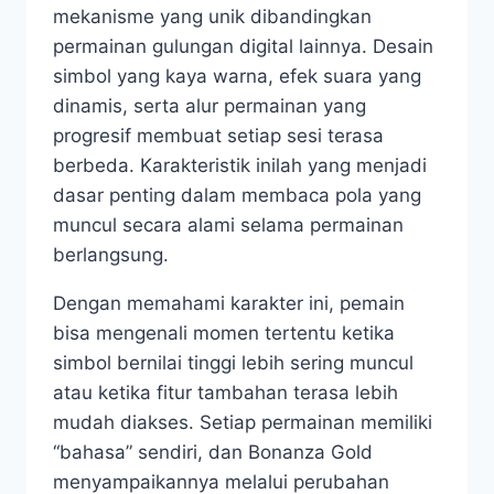
mekanisme yang unik dibandingkan
permainan gulungan digital lainnya. Desain
simbol yang kaya warna, efek suara yang
dinamis, serta alur permainan yang
progresif membuat setiap sesi terasa
berbeda. Karakteristik inilah yang menjadi
dasar penting dalam membaca pola yang
muncul secara alami selama permainan
berlangsung.
Dengan memahami karakter ini, pemain
bisa mengenali momen tertentu ketika
simbol bernilai tinggi lebih sering muncul
atau ketika fitur tambahan terasa lebih
mudah diakses. Setiap permainan memiliki
“bahasa” sendiri, dan Bonanza Gold
menyampaikannya melalui perubahan