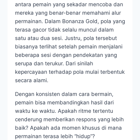
antara pemain yang sekadar mencoba dan
mereka yang benar-benar memahami alur
permainan. Dalam Bonanza Gold, pola yang
terasa gacor tidak selalu muncul dalam
satu atau dua sesi. Justru, pola tersebut
biasanya terlihat setelah pemain menjalani
beberapa sesi dengan pendekatan yang
serupa dan terukur. Dari sinilah
kepercayaan terhadap pola mulai terbentuk
secara alami.
Dengan konsisten dalam cara bermain,
pemain bisa membandingkan hasil dari
waktu ke waktu. Apakah ritme tertentu
cenderung memberikan respons yang lebih
baik? Apakah ada momen khusus di mana
permainan terasa lebih “hidup”?