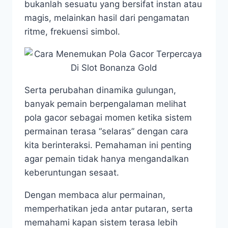
bukanlah sesuatu yang bersifat instan atau
magis, melainkan hasil dari pengamatan
ritme, frekuensi simbol.
Serta perubahan dinamika gulungan,
banyak pemain berpengalaman melihat
pola gacor sebagai momen ketika sistem
permainan terasa “selaras” dengan cara
kita berinteraksi. Pemahaman ini penting
agar pemain tidak hanya mengandalkan
keberuntungan sesaat.
Dengan membaca alur permainan,
memperhatikan jeda antar putaran, serta
memahami kapan sistem terasa lebih