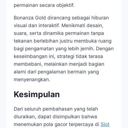
permainan secara objektif.
Bonanza Gold dirancang sebagai hiburan
visual dan interaktif. Menikmati desain,
suara, serta dinamika permainan tanpa
tekanan berlebihan justru membuka ruang
bagi pengamatan yang lebih jernih. Dengan
keseimbangan ini, strategi tidak terasa
membebani, melainkan menjadi bagian
alami dari pengalaman bermain yang
menyenangkan.
Kesimpulan
Dari seluruh pembahasan yang telah
diuraikan, dapat disimpulkan bahwa
menemukan pola gacor terpercaya di
Slot