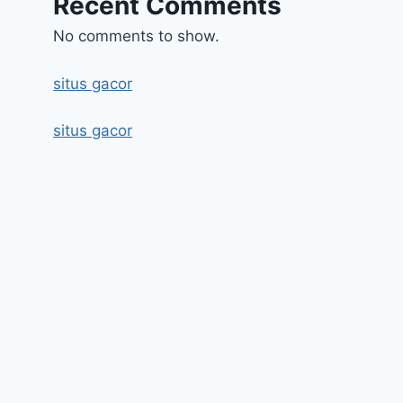
Recent Comments
No comments to show.
situs gacor
situs gacor