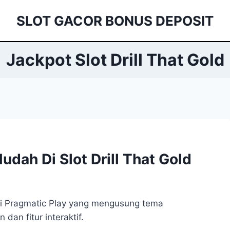
SLOT GACOR BONUS DEPOSIT
Jackpot Slot Drill That Gold
dah Di Slot Drill That Gold
dari Pragmatic Play yang mengusung tema
an fitur interaktif.