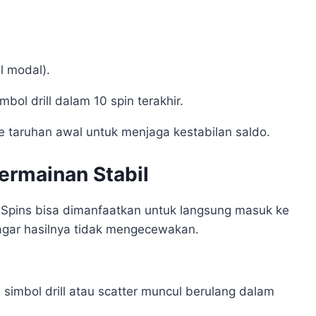
l modal).
bol drill dalam 10 spin terakhir.
 ke taruhan awal untuk menjaga kestabilan saldo.
Permainan Stabil
e Spins bisa dimanfaatkan untuk langsung masuk ke
agar hasilnya tidak mengecewakan.
a simbol drill atau scatter muncul berulang dalam