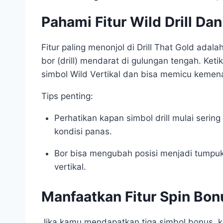
Pahami Fitur Wild Drill Da
Fitur paling menonjol di Drill That Gold adal
bor (drill) mendarat di gulungan tengah. Keti
simbol Wild Vertikal dan bisa memicu keme
Tips penting:
Perhatikan kapan simbol drill mulai serin
kondisi panas.
Bor bisa mengubah posisi menjadi tump
vertikal.
Manfaatkan Fitur Spin Bo
Jika kamu mendapatkan tiga simbol bonus, k