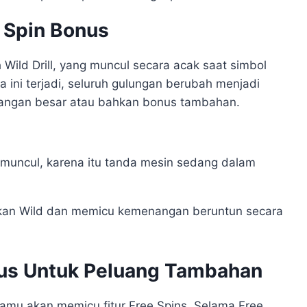
n Spin Bonus
ah Wild Drill, yang muncul secara acak saat simbol
ka ini terjadi, seluruh gulungan berubah menjadi
nangan besar atau bahkan bonus tambahan.
g muncul, karena itu tanda mesin sedang dalam
ukan Wild dan memicu kemenangan beruntun secara
nus Untuk Peluang Tambahan
amu akan memicu fitur Free Spins. Selama Free