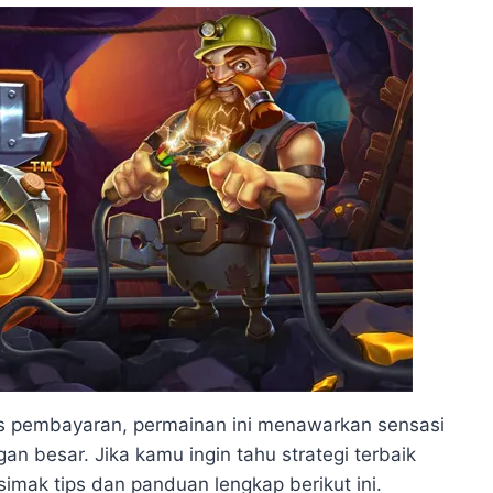
is pembayaran, permainan ini menawarkan sensasi
 besar. Jika kamu ingin tahu strategi terbaik
 simak tips dan panduan lengkap berikut ini.