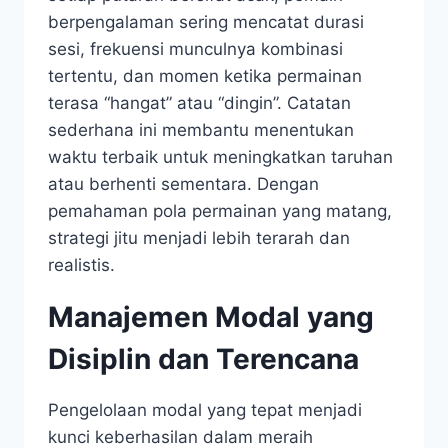
berpengalaman sering mencatat durasi
sesi, frekuensi munculnya kombinasi
tertentu, dan momen ketika permainan
terasa “hangat” atau “dingin”. Catatan
sederhana ini membantu menentukan
waktu terbaik untuk meningkatkan taruhan
atau berhenti sementara. Dengan
pemahaman pola permainan yang matang,
strategi jitu menjadi lebih terarah dan
realistis.
Manajemen Modal yang
Disiplin dan Terencana
Pengelolaan modal yang tepat menjadi
kunci keberhasilan dalam meraih