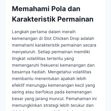
Memahami Pola dan
Karakteristik Permainan
Langkah pertama dalam meraih
kemenangan di Slot Chicken Drop adalah
memahami karakteristik permainan secara
menyeluruh. Setiap permainan memiliki
tingkat volatilitas tertentu yang
memengaruhi frekuensi kemenangan dan
besarnya hadiah. Mengetahui volatilitas
membantu menentukan apakah lebih
efektif menunggu kemenangan kecil yang
sering atau berfokus pada kemenangan
besar yang jarang muncul. Pemahaman ini
memungkinkan strategi lebih terukur dan