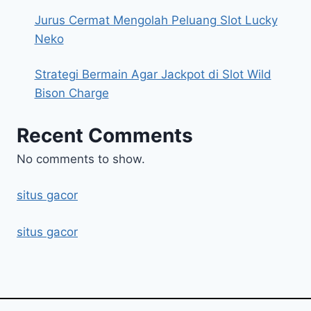
Jurus Cermat Mengolah Peluang Slot Lucky
Neko
Strategi Bermain Agar Jackpot di Slot Wild
Bison Charge
Recent Comments
No comments to show.
situs gacor
situs gacor