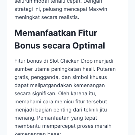
seluruh modal terlalu cepat. Dengan
strategi ini, peluang mencapai Maxwin
meningkat secara realistis.
Memanfaatkan Fitur
Bonus secara Optimal
Fitur bonus di Slot Chicken Drop menjadi
sumber utama peningkatan hasil. Putaran
gratis, pengganda, dan simbol khusus
dapat melipatgandakan kemenangan
secara signifikan. Oleh karena itu,
memahami cara memicu fitur tersebut
menjadi bagian penting dari teknik jitu
menang. Pemanfaatan yang tepat
membantu mempercepat proses meraih
kemenangan besar.