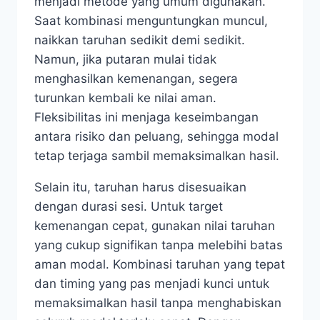
menjadi metode yang umum digunakan.
Saat kombinasi menguntungkan muncul,
naikkan taruhan sedikit demi sedikit.
Namun, jika putaran mulai tidak
menghasilkan kemenangan, segera
turunkan kembali ke nilai aman.
Fleksibilitas ini menjaga keseimbangan
antara risiko dan peluang, sehingga modal
tetap terjaga sambil memaksimalkan hasil.
Selain itu, taruhan harus disesuaikan
dengan durasi sesi. Untuk target
kemenangan cepat, gunakan nilai taruhan
yang cukup signifikan tanpa melebihi batas
aman modal. Kombinasi taruhan yang tepat
dan timing yang pas menjadi kunci untuk
memaksimalkan hasil tanpa menghabiskan