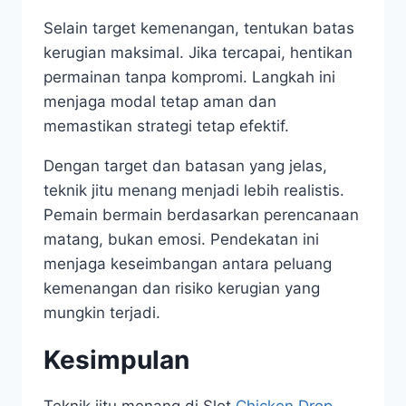
Selain target kemenangan, tentukan batas
kerugian maksimal. Jika tercapai, hentikan
permainan tanpa kompromi. Langkah ini
menjaga modal tetap aman dan
memastikan strategi tetap efektif.
Dengan target dan batasan yang jelas,
teknik jitu menang menjadi lebih realistis.
Pemain bermain berdasarkan perencanaan
matang, bukan emosi. Pendekatan ini
menjaga keseimbangan antara peluang
kemenangan dan risiko kerugian yang
mungkin terjadi.
Kesimpulan