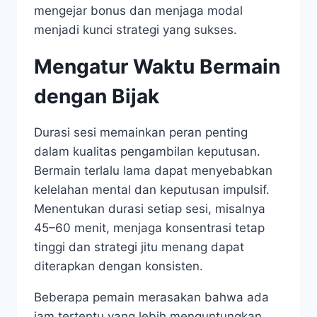
mengejar bonus dan menjaga modal
menjadi kunci strategi yang sukses.
Mengatur Waktu Bermain
dengan Bijak
Durasi sesi memainkan peran penting
dalam kualitas pengambilan keputusan.
Bermain terlalu lama dapat menyebabkan
kelelahan mental dan keputusan impulsif.
Menentukan durasi setiap sesi, misalnya
45–60 menit, menjaga konsentrasi tetap
tinggi dan strategi jitu menang dapat
diterapkan dengan konsisten.
Beberapa pemain merasakan bahwa ada
jam tertentu yang lebih menguntungkan.