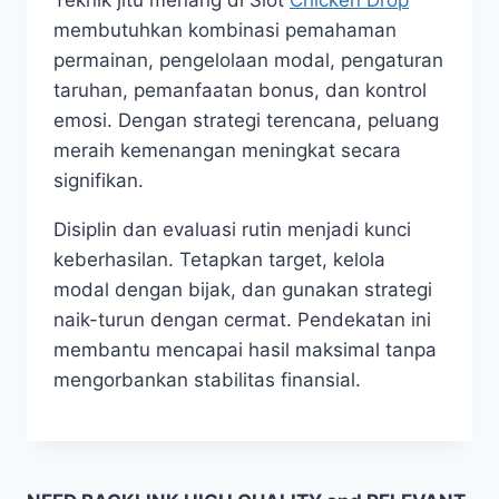
Teknik jitu menang di Slot
Chicken Drop
membutuhkan kombinasi pemahaman
permainan, pengelolaan modal, pengaturan
taruhan, pemanfaatan bonus, dan kontrol
emosi. Dengan strategi terencana, peluang
meraih kemenangan meningkat secara
signifikan.
Disiplin dan evaluasi rutin menjadi kunci
keberhasilan. Tetapkan target, kelola
modal dengan bijak, dan gunakan strategi
naik-turun dengan cermat. Pendekatan ini
membantu mencapai hasil maksimal tanpa
mengorbankan stabilitas finansial.