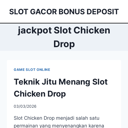
Skip
SLOT GACOR BONUS DEPOSIT
to
content
jackpot Slot Chicken
Drop
GAME SLOT ONLINE
Teknik Jitu Menang Slot
Chicken Drop
03/03/2026
Slot Chicken Drop menjadi salah satu
permainan yang menyenangkan karena