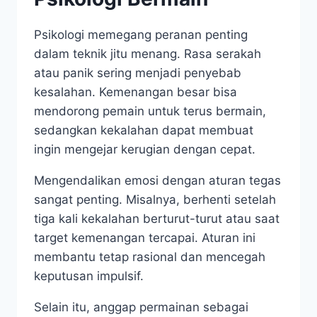
Psikologi memegang peranan penting
dalam teknik jitu menang. Rasa serakah
atau panik sering menjadi penyebab
kesalahan. Kemenangan besar bisa
mendorong pemain untuk terus bermain,
sedangkan kekalahan dapat membuat
ingin mengejar kerugian dengan cepat.
Mengendalikan emosi dengan aturan tegas
sangat penting. Misalnya, berhenti setelah
tiga kali kekalahan berturut-turut atau saat
target kemenangan tercapai. Aturan ini
membantu tetap rasional dan mencegah
keputusan impulsif.
Selain itu, anggap permainan sebagai