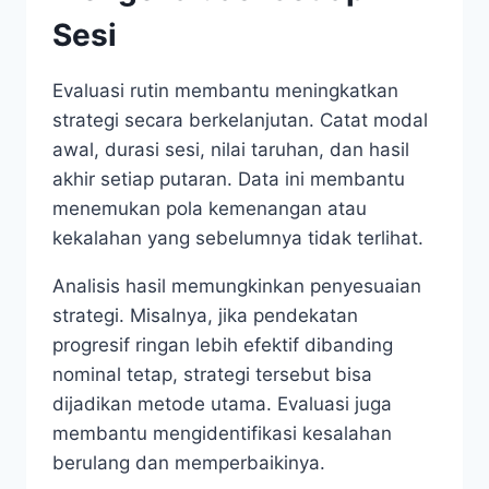
Sesi
Evaluasi rutin membantu meningkatkan
strategi secara berkelanjutan. Catat modal
awal, durasi sesi, nilai taruhan, dan hasil
akhir setiap putaran. Data ini membantu
menemukan pola kemenangan atau
kekalahan yang sebelumnya tidak terlihat.
Analisis hasil memungkinkan penyesuaian
strategi. Misalnya, jika pendekatan
progresif ringan lebih efektif dibanding
nominal tetap, strategi tersebut bisa
dijadikan metode utama. Evaluasi juga
membantu mengidentifikasi kesalahan
berulang dan memperbaikinya.