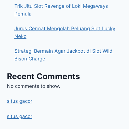
Trik Jitu Slot Revenge of Loki Megaways
Pemula
Jurus Cermat Mengolah Peluang Slot Lucky
Neko
Strategi Bermain Agar Jackpot di Slot Wild
Bison Charge
Recent Comments
No comments to show.
situs gacor
situs gacor