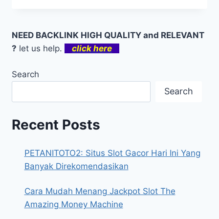
NEED BACKLINK HIGH QUALITY and RELEVANT
?
let us help.
click here
Search
Search
Recent Posts
PETANITOTO2: Situs Slot Gacor Hari Ini Yang
Banyak Direkomendasikan
Cara Mudah Menang Jackpot Slot The
Amazing Money Machine