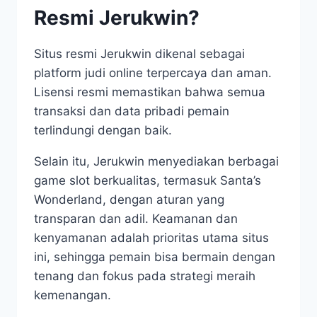
Resmi Jerukwin?
Situs resmi Jerukwin dikenal sebagai
platform judi online terpercaya dan aman.
Lisensi resmi memastikan bahwa semua
transaksi dan data pribadi pemain
terlindungi dengan baik.
Selain itu, Jerukwin menyediakan berbagai
game slot berkualitas, termasuk Santa’s
Wonderland, dengan aturan yang
transparan dan adil. Keamanan dan
kenyamanan adalah prioritas utama situs
ini, sehingga pemain bisa bermain dengan
tenang dan fokus pada strategi meraih
kemenangan.