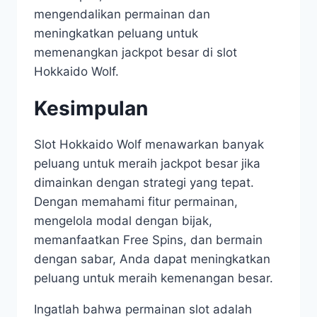
mengendalikan permainan dan
meningkatkan peluang untuk
memenangkan jackpot besar di slot
Hokkaido Wolf.
Kesimpulan
Slot Hokkaido Wolf menawarkan banyak
peluang untuk meraih jackpot besar jika
dimainkan dengan strategi yang tepat.
Dengan memahami fitur permainan,
mengelola modal dengan bijak,
memanfaatkan Free Spins, dan bermain
dengan sabar, Anda dapat meningkatkan
peluang untuk meraih kemenangan besar.
Ingatlah bahwa permainan slot adalah