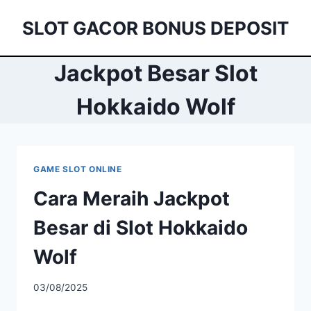
Skip
SLOT GACOR BONUS DEPOSIT
to
content
Jackpot Besar Slot
Hokkaido Wolf
GAME SLOT ONLINE
Cara Meraih Jackpot
Besar di Slot Hokkaido
Wolf
03/08/2025