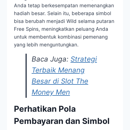
Anda tetap berkesempatan memenangkan
hadiah besar. Selain itu, beberapa simbol
bisa berubah menjadi Wild selama putaran
Free Spins, meningkatkan peluang Anda
untuk membentuk kombinasi pemenang
yang lebih menguntungkan.
Baca Juga:
Strategi
Terbaik Menang
Besar di Slot The
Money Men
Perhatikan Pola
Pembayaran dan Simbol