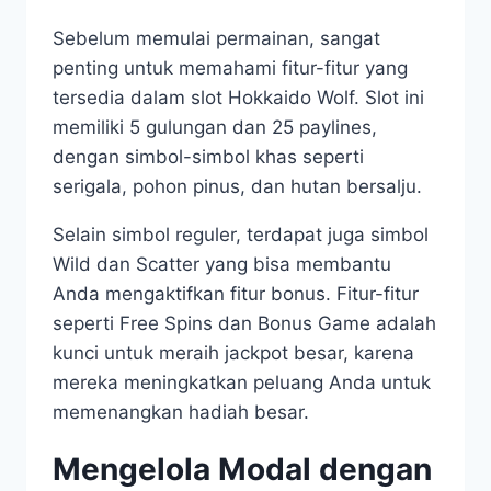
Sebelum memulai permainan, sangat
penting untuk memahami fitur-fitur yang
tersedia dalam slot Hokkaido Wolf. Slot ini
memiliki 5 gulungan dan 25 paylines,
dengan simbol-simbol khas seperti
serigala, pohon pinus, dan hutan bersalju.
Selain simbol reguler, terdapat juga simbol
Wild dan Scatter yang bisa membantu
Anda mengaktifkan fitur bonus. Fitur-fitur
seperti Free Spins dan Bonus Game adalah
kunci untuk meraih jackpot besar, karena
mereka meningkatkan peluang Anda untuk
memenangkan hadiah besar.
Mengelola Modal dengan