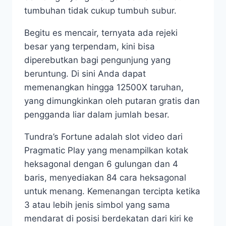
tumbuhan tidak cukup tumbuh subur.
Begitu es mencair, ternyata ada rejeki
besar yang terpendam, kini bisa
diperebutkan bagi pengunjung yang
beruntung. Di sini Anda dapat
memenangkan hingga 12500X taruhan,
yang dimungkinkan oleh putaran gratis dan
pengganda liar dalam jumlah besar.
Tundra’s Fortune adalah slot video dari
Pragmatic Play yang menampilkan kotak
heksagonal dengan 6 gulungan dan 4
baris, menyediakan 84 cara heksagonal
untuk menang. Kemenangan tercipta ketika
3 atau lebih jenis simbol yang sama
mendarat di posisi berdekatan dari kiri ke