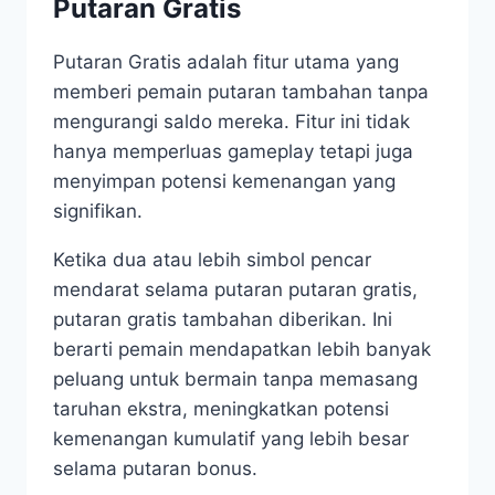
Putaran Gratis
Putaran Gratis adalah fitur utama yang
memberi pemain putaran tambahan tanpa
mengurangi saldo mereka. Fitur ini tidak
hanya memperluas gameplay tetapi juga
menyimpan potensi kemenangan yang
signifikan.
Ketika dua atau lebih simbol pencar
mendarat selama putaran putaran gratis,
putaran gratis tambahan diberikan. Ini
berarti pemain mendapatkan lebih banyak
peluang untuk bermain tanpa memasang
taruhan ekstra, meningkatkan potensi
kemenangan kumulatif yang lebih besar
selama putaran bonus.