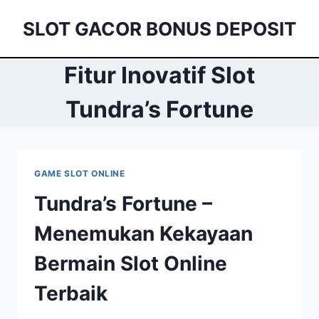
Skip
SLOT GACOR BONUS DEPOSIT
to
content
Fitur Inovatif Slot
Tundra’s Fortune
GAME SLOT ONLINE
Tundra’s Fortune –
Menemukan Kekayaan
Bermain Slot Online
Terbaik