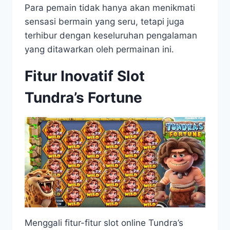
Para pemain tidak hanya akan menikmati
sensasi bermain yang seru, tetapi juga
terhibur dengan keseluruhan pengalaman
yang ditawarkan oleh permainan ini.
Fitur Inovatif Slot
Tundra’s Fortune
Menggali fitur-fitur slot online Tundra’s