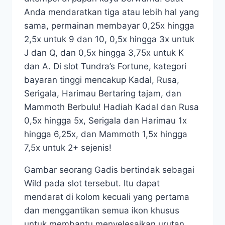
Anda mendaratkan tiga atau lebih hal yang
sama, permainan membayar 0,25x hingga
2,5x untuk 9 dan 10, 0,5x hingga 3x untuk
J dan Q, dan 0,5x hingga 3,75x untuk K
dan A. Di slot Tundra’s Fortune, kategori
bayaran tinggi mencakup Kadal, Rusa,
Serigala, Harimau Bertaring tajam, dan
Mammoth Berbulu! Hadiah Kadal dan Rusa
0,5x hingga 5x, Serigala dan Harimau 1x
hingga 6,25x, dan Mammoth 1,5x hingga
7,5x untuk 2+ sejenis!
Gambar seorang Gadis bertindak sebagai
Wild pada slot tersebut. Itu dapat
mendarat di kolom kecuali yang pertama
dan menggantikan semua ikon khusus
untuk membantu menyelesaikan urutan