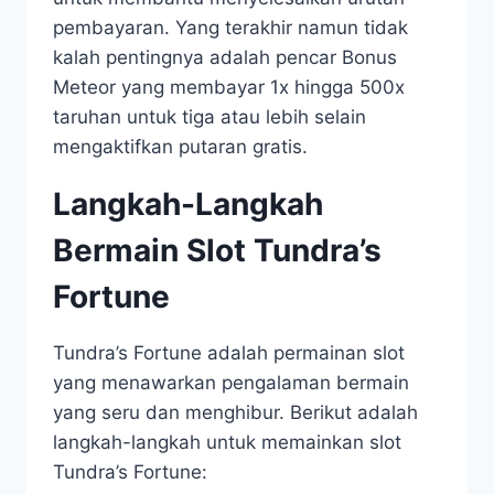
pembayaran. Yang terakhir namun tidak
kalah pentingnya adalah pencar Bonus
Meteor yang membayar 1x hingga 500x
taruhan untuk tiga atau lebih selain
mengaktifkan putaran gratis.
Langkah-Langkah
Bermain Slot Tundra’s
Fortune
Tundra’s Fortune adalah permainan slot
yang menawarkan pengalaman bermain
yang seru dan menghibur. Berikut adalah
langkah-langkah untuk memainkan slot
Tundra’s Fortune: