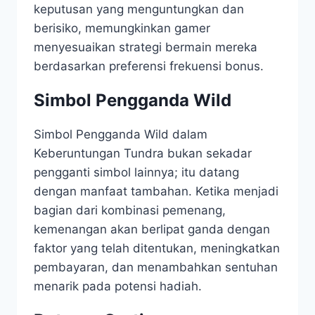
keputusan yang menguntungkan dan
berisiko, memungkinkan gamer
menyesuaikan strategi bermain mereka
berdasarkan preferensi frekuensi bonus.
Simbol Pengganda Wild
Simbol Pengganda Wild dalam
Keberuntungan Tundra bukan sekadar
pengganti simbol lainnya; itu datang
dengan manfaat tambahan. Ketika menjadi
bagian dari kombinasi pemenang,
kemenangan akan berlipat ganda dengan
faktor yang telah ditentukan, meningkatkan
pembayaran, dan menambahkan sentuhan
menarik pada potensi hadiah.