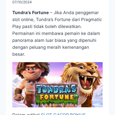
07/10/2024
Tundra’s Fortune
– Jika Anda penggemar
slot online, Tundra’s Fortune dari Pragmatic
Play pasti tidak boleh dilewatkan.
Permainan ini membawa pemain ke dalam
panorama alam luar biasa yang dipenuhi
dengan peluang meraih kemenangan
besar.