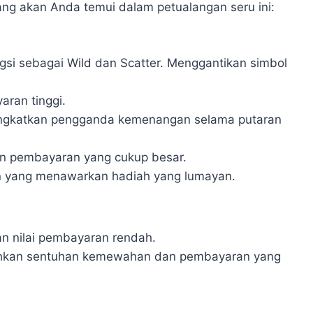
yang akan Anda temui dalam petualangan seru ini:
ngsi sebagai Wild dan Scatter. Menggantikan simbol
ran tinggi.
ngkatkan pengganda kemenangan selama putaran
an pembayaran yang cukup besar.
n yang menawarkan hadiah yang lumayan.
gan nilai pembayaran rendah.
hkan sentuhan kemewahan dan pembayaran yang