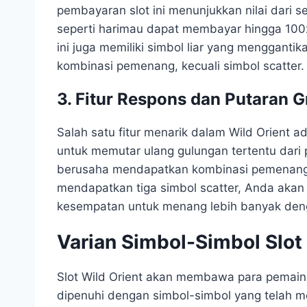
pembayaran slot ini menunjukkan nilai dari se
seperti harimau dapat membayar hingga 100x
ini juga memiliki simbol liar yang menggant
kombinasi pemenang, kecuali simbol scatter.
3. Fitur Respons dan Putaran G
Salah satu fitur menarik dalam Wild Orient 
untuk memutar ulang gulungan tertentu dari 
berusaha mendapatkan kombinasi pemenang se
mendapatkan tiga simbol scatter, Anda akan
kesempatan untuk menang lebih banyak deng
Varian Simbol-Simbol Slot
Slot Wild Orient akan membawa para pemain k
dipenuhi dengan simbol-simbol yang telah me