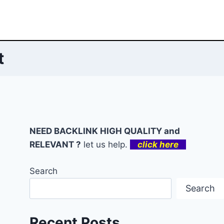
t
NEED BACKLINK HIGH QUALITY and
RELEVANT ?
let us help.
click here
Search
Search
Recent Posts