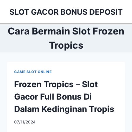
Skip
SLOT GACOR BONUS DEPOSIT
to
content
Cara Bermain Slot Frozen
Tropics
GAME SLOT ONLINE
Frozen Tropics – Slot
Gacor Full Bonus Di
Dalam Kedinginan Tropis
07/11/2024