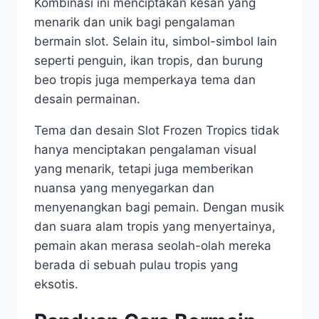
Kombinasi ini menciptakan kesan yang
menarik dan unik bagi pengalaman
bermain slot. Selain itu, simbol-simbol lain
seperti penguin, ikan tropis, dan burung
beo tropis juga memperkaya tema dan
desain permainan.
Tema dan desain Slot Frozen Tropics tidak
hanya menciptakan pengalaman visual
yang menarik, tetapi juga memberikan
nuansa yang menyegarkan dan
menyenangkan bagi pemain. Dengan musik
dan suara alam tropis yang menyertainya,
pemain akan merasa seolah-olah mereka
berada di sebuah pulau tropis yang
eksotis.