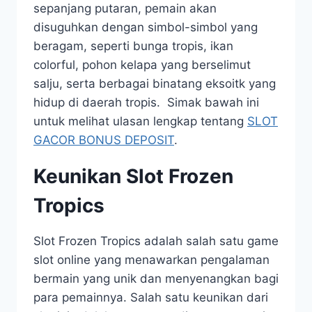
sepanjang putaran, pemain akan
disuguhkan dengan simbol-simbol yang
beragam, seperti bunga tropis, ikan
colorful, pohon kelapa yang berselimut
salju, serta berbagai binatang eksoitk yang
hidup di daerah tropis. Simak bawah ini
untuk melihat ulasan lengkap tentang
SLOT
GACOR BONUS DEPOSIT
.
Keunikan Slot Frozen
Tropics
Slot Frozen Tropics adalah salah satu game
slot online yang menawarkan pengalaman
bermain yang unik dan menyenangkan bagi
para pemainnya. Salah satu keunikan dari