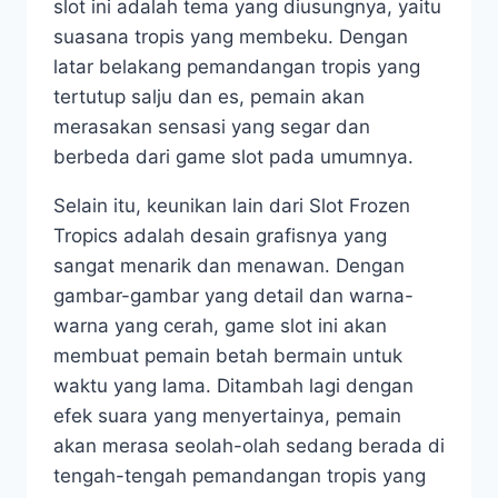
slot ini adalah tema yang diusungnya, yaitu
suasana tropis yang membeku. Dengan
latar belakang pemandangan tropis yang
tertutup salju dan es, pemain akan
merasakan sensasi yang segar dan
berbeda dari game slot pada umumnya.
Selain itu, keunikan lain dari Slot Frozen
Tropics adalah desain grafisnya yang
sangat menarik dan menawan. Dengan
gambar-gambar yang detail dan warna-
warna yang cerah, game slot ini akan
membuat pemain betah bermain untuk
waktu yang lama. Ditambah lagi dengan
efek suara yang menyertainya, pemain
akan merasa seolah-olah sedang berada di
tengah-tengah pemandangan tropis yang