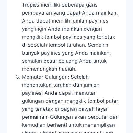
Tropics memiliki beberapa garis
pembayaran yang dapat Anda mainkan.
Anda dapat memilih jumlah paylines
yang ingin Anda mainkan dengan
mengklik tombol paylines yang terletak
di sebelah tombol taruhan. Semakin
banyak paylines yang Anda mainkan,
semakin besar peluang Anda untuk
memenangkan hadiah.
Memutar Gulungan: Setelah
menentukan taruhan dan jumlah
paylines, Anda dapat memutar
gulungan dengan mengklik tombol putar
yang terletak di bagian bawah layar
permainan. Gulungan akan berputar dan
kemudian berhenti untuk menampilkan