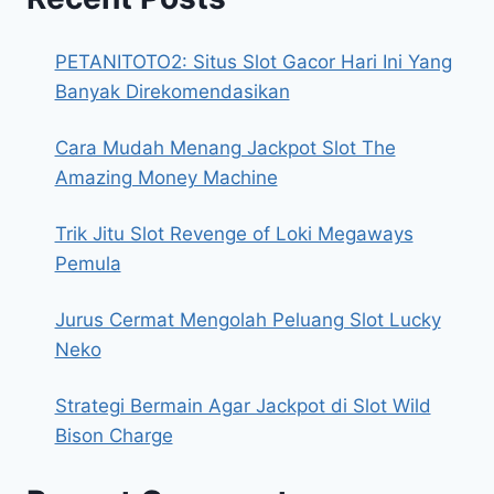
PETANITOTO2: Situs Slot Gacor Hari Ini Yang
Banyak Direkomendasikan
Cara Mudah Menang Jackpot Slot The
Amazing Money Machine
Trik Jitu Slot Revenge of Loki Megaways
Pemula
Jurus Cermat Mengolah Peluang Slot Lucky
Neko
Strategi Bermain Agar Jackpot di Slot Wild
Bison Charge