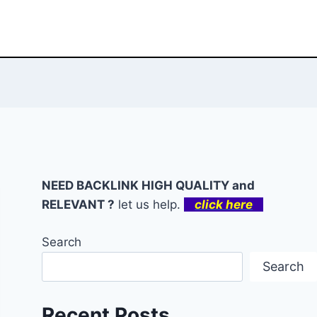
NEED BACKLINK HIGH QUALITY and
RELEVANT ?
let us help.
click here
Search
Search
Recent Posts