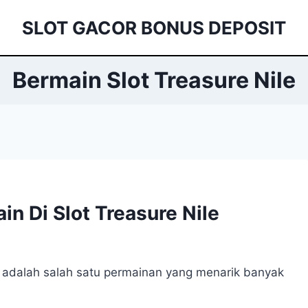
SLOT GACOR BONUS DEPOSIT
Bermain Slot Treasure Nile
n Di Slot Treasure Nile
e adalah salah satu permainan yang menarik banyak