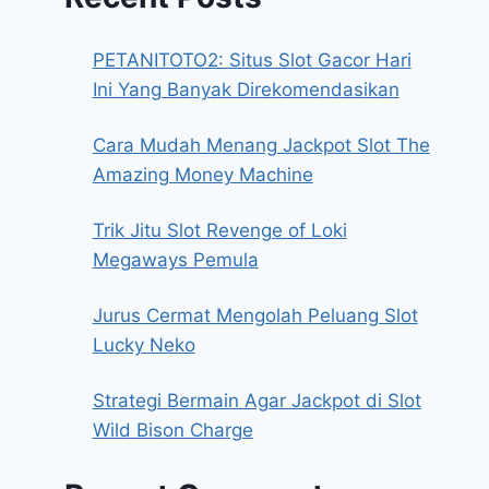
PETANITOTO2: Situs Slot Gacor Hari
Ini Yang Banyak Direkomendasikan
Cara Mudah Menang Jackpot Slot The
Amazing Money Machine
Trik Jitu Slot Revenge of Loki
Megaways Pemula
Jurus Cermat Mengolah Peluang Slot
Lucky Neko
Strategi Bermain Agar Jackpot di Slot
Wild Bison Charge