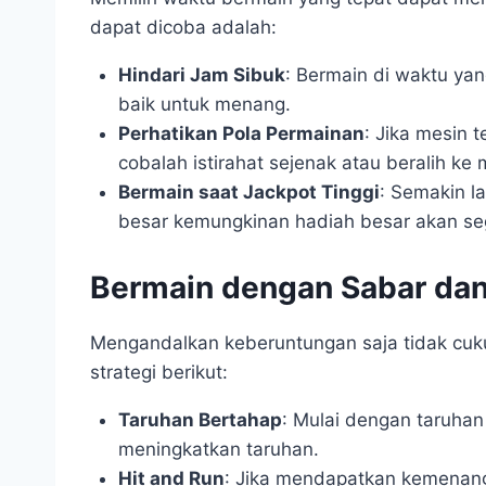
dapat dicoba adalah:
Hindari Jam Sibuk
: Bermain di waktu ya
baik untuk menang.
Perhatikan Pola Permainan
: Jika mesin 
cobalah istirahat sejenak atau beralih ke m
Bermain saat Jackpot Tinggi
: Semakin l
besar kemungkinan hadiah besar akan seg
Bermain dengan Sabar dan
Mengandalkan keberuntungan saja tidak cuk
strategi berikut:
Taruhan Bertahap
: Mulai dengan taruha
meningkatkan taruhan.
Hit and Run
: Jika mendapatkan kemenang