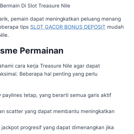
narik, pemain dapat meningkatkan peluang menang
beberapa tips
SLOT GACOR BONUS DEPOSIT
mudah
ile.
isme Permainan
ami cara kerja Treasure Nile agar dapat
ksimal. Beberapa hal penting yang perlu
9 paylines tetap, yang berarti semua garis aktif
 dan scatter yang dapat membantu meningkatkan
i jackpot progresif yang dapat dimenangkan jika