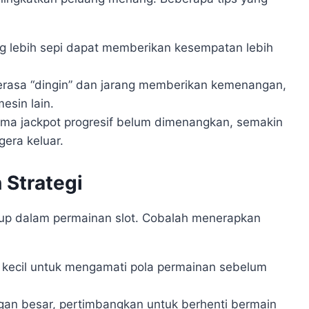
ng lebih sepi dapat memberikan kesempatan lebih
terasa “dingin” dan jarang memberikan kemenangan,
esin lain.
ama jackpot progresif belum dimenangkan, semakin
era keluar.
 Strategi
up dalam permainan slot. Cobalah menerapkan
n kecil untuk mengamati pola permainan sebelum
an besar, pertimbangkan untuk berhenti bermain