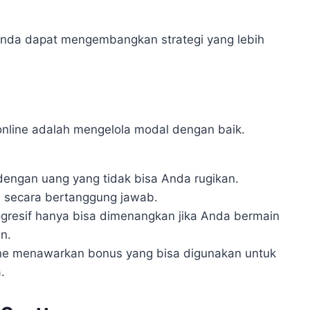
da dapat mengembangkan strategi yang lebih
online adalah mengelola modal dengan baik.
dengan uang yang tidak bisa Anda rugikan.
n secara bertanggung jawab.
ogresif hanya bisa dimenangkan jika Anda bermain
n.
line menawarkan bonus yang bisa digunakan untuk
.