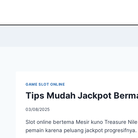
Skip
to
content
GAME SLOT ONLINE
Tips Mudah Jackpot Bermai
03/08/2025
Slot online bertema Mesir kuno Treasure Nil
pemain karena peluang jackpot progresifnya.