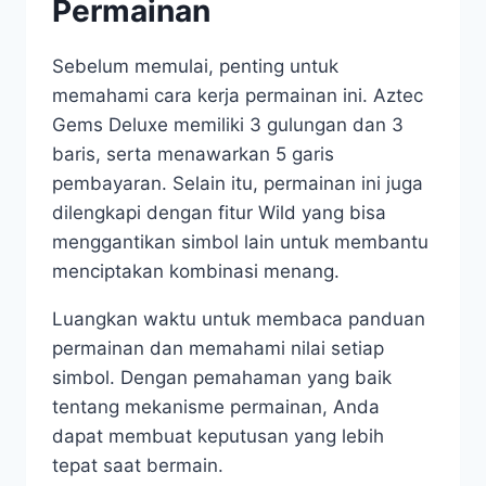
Permainan
Sebelum memulai, penting untuk
memahami cara kerja permainan ini. Aztec
Gems Deluxe memiliki 3 gulungan dan 3
baris, serta menawarkan 5 garis
pembayaran. Selain itu, permainan ini juga
dilengkapi dengan fitur Wild yang bisa
menggantikan simbol lain untuk membantu
menciptakan kombinasi menang.
Luangkan waktu untuk membaca panduan
permainan dan memahami nilai setiap
simbol. Dengan pemahaman yang baik
tentang mekanisme permainan, Anda
dapat membuat keputusan yang lebih
tepat saat bermain.