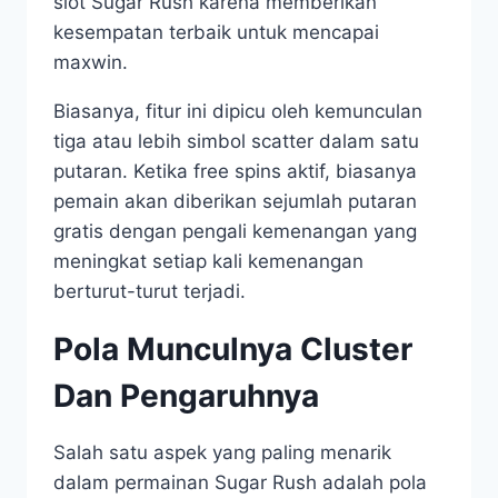
slot Sugar Rush karena memberikan
kesempatan terbaik untuk mencapai
maxwin.
Biasanya, fitur ini dipicu oleh kemunculan
tiga atau lebih simbol scatter dalam satu
putaran. Ketika free spins aktif, biasanya
pemain akan diberikan sejumlah putaran
gratis dengan pengali kemenangan yang
meningkat setiap kali kemenangan
berturut-turut terjadi.
Pola Munculnya Cluster
Dan Pengaruhnya
Salah satu aspek yang paling menarik
dalam permainan Sugar Rush adalah pola