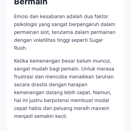
Bermain
Emosi dan kesabaran adalah dua faktor
psikologis yang sangat berpengaruh dalam
permainan slot, terutama dalam permainan
dengan volatilitas tinggi seperti Sugar
Rush.
Ketika kemenangan besar belum muncul,
sangat mudah bagi pemain. Untuk merasa
frustrasi dan mencoba menaikkan taruhan
secara drastis dengan harapan
kemenangan datang lebih cepat. Namun,
hal ini justru berpotensi membuat modal
cepat habis dan peluang meraih maxwin
menjadi semakin kecil.