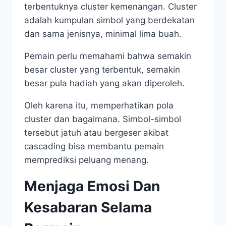
terbentuknya cluster kemenangan. Cluster
adalah kumpulan simbol yang berdekatan
dan sama jenisnya, minimal lima buah.
Pemain perlu memahami bahwa semakin
besar cluster yang terbentuk, semakin
besar pula hadiah yang akan diperoleh.
Oleh karena itu, memperhatikan pola
cluster dan bagaimana. Simbol-simbol
tersebut jatuh atau bergeser akibat
cascading bisa membantu pemain
memprediksi peluang menang.
Menjaga Emosi Dan
Kesabaran Selama