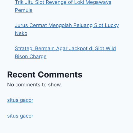
Trik Jitu Slot Revenge of Loki Megaways
Pemula
Jurus Cermat Mengolah Peluang Slot Lucky
Neko
Strategi Bermain Agar Jackpot di Slot Wild
Bison Charge
Recent Comments
No comments to show.
situs gacor
situs gacor