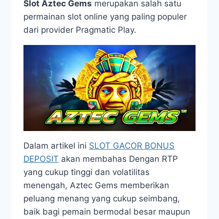
Slot Aztec Gems
merupakan salah satu
permainan slot online yang paling populer
dari provider Pragmatic Play.
Dalam artikel ini
SLOT GACOR BONUS
DEPOSIT
akan membahas Dengan RTP
yang cukup tinggi dan volatilitas
menengah, Aztec Gems memberikan
peluang menang yang cukup seimbang,
baik bagi pemain bermodal besar maupun