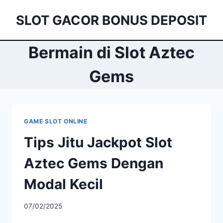
Skip
SLOT GACOR BONUS DEPOSIT
to
content
Bermain di Slot Aztec
Gems
GAME SLOT ONLINE
Tips Jitu Jackpot Slot
Aztec Gems Dengan
Modal Kecil
07/02/2025