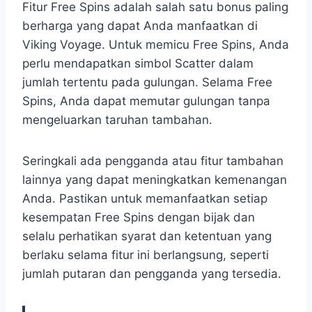
Fitur Free Spins adalah salah satu bonus paling
berharga yang dapat Anda manfaatkan di
Viking Voyage. Untuk memicu Free Spins, Anda
perlu mendapatkan simbol Scatter dalam
jumlah tertentu pada gulungan. Selama Free
Spins, Anda dapat memutar gulungan tanpa
mengeluarkan taruhan tambahan.
Seringkali ada pengganda atau fitur tambahan
lainnya yang dapat meningkatkan kemenangan
Anda. Pastikan untuk memanfaatkan setiap
kesempatan Free Spins dengan bijak dan
selalu perhatikan syarat dan ketentuan yang
berlaku selama fitur ini berlangsung, seperti
jumlah putaran dan pengganda yang tersedia.