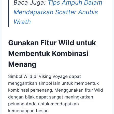
Baca Juga:
Tips Ampuh Dalam
Mendapatkan Scatter Anubis
Wrath
Gunakan Fitur Wild untuk
Membentuk Kombinasi
Menang
Simbol Wild di Viking Voyage dapat
menggantikan simbol lain untuk membentuk
kombinasi pemenang. Menggunakan fitur Wild
dengan bijak dapat sangat meningkatkan
peluang Anda untuk mendapatkan
kemenangan besar.