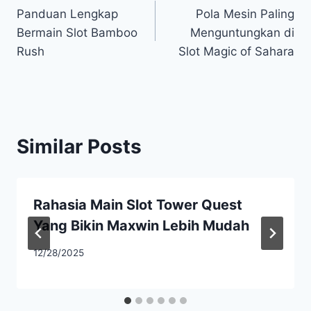
Panduan Lengkap
Pola Mesin Paling
navigation
Bermain Slot Bamboo
Menguntungkan di
Rush
Slot Magic of Sahara
Similar Posts
Rahasia Main Slot Tower Quest
Yang Bikin Maxwin Lebih Mudah
12/28/2025