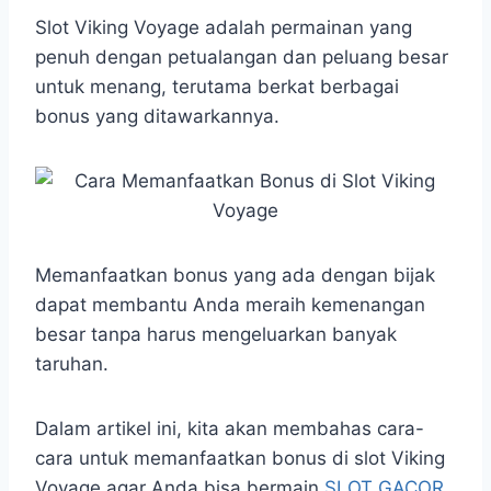
h
a
e
e
k
i
a
c
s
l
y
n
Slot Viking Voyage adalah permainan yang
t
e
s
e
p
e
penuh dengan petualangan dan peluang besar
s
b
e
g
e
untuk menang, terutama berkat berbagai
A
o
n
r
bonus yang ditawarkannya.
p
o
g
a
p
k
e
m
r
Memanfaatkan bonus yang ada dengan bijak
dapat membantu Anda meraih kemenangan
besar tanpa harus mengeluarkan banyak
taruhan.
Dalam artikel ini, kita akan membahas cara-
cara untuk memanfaatkan bonus di slot Viking
Voyage agar Anda bisa bermain
SLOT GACOR