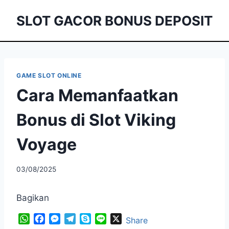
Skip
SLOT GACOR BONUS DEPOSIT
to
content
GAME SLOT ONLINE
Cara Memanfaatkan
Bonus di Slot Viking
Voyage
03/08/2025
Bagikan
W
F
M
T
S
L
X
Share