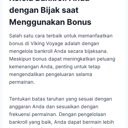
dengan Bijak saat
Menggunakan Bonus
Salah satu cara terbaik untuk memanfaatkan
bonus di Viking Voyage adalah dengan
mengelola bankroll Anda secara bijaksana.
Meskipun bonus dapat meningkatkan peluang
kemenangan Anda, penting untuk tetap
mengendalikan pengeluaran selama
permainan.
Tentukan batas taruhan yang sesuai dengan
anggaran Anda dan sesuaikan dengan
frekuensi permainan. Dengan pengelolaan
bankroll yang baik, Anda dapat bermain lebih